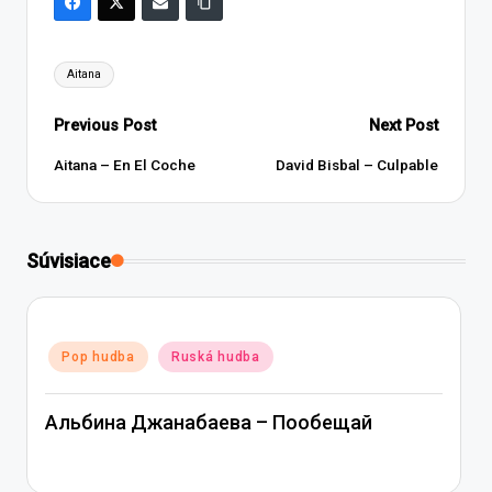
Tags:
Aitana
Post
Previous Post
Next Post
navigation
Aitana – En El Coche
David Bisbal – Culpable
Súvisiace
Posted
Pop hudba
Ruská hudba
in
Альбина Джанабаева – Пообещай