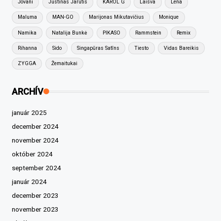
Jovani
Justinas Jarutis
KAROL G
Laisva
Lena
Maluma
MAN-GO
Marijonas Mikutavičius
Monique
Namika
Natalija Bunkė
PIKASO
Rammstein
Remix
Rihanna
Sido
Singapūras Satīns
Tiesto
Vidas Bareikis
ZYGGA
Žemaitukai
ARCHÍV
január 2025
december 2024
november 2024
október 2024
september 2024
január 2024
december 2023
november 2023