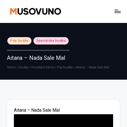
Skip
to
content
Posted
Pop hudba
Španielska hudba
in
Aitana – Nada Sale Mal
Home
»
Hudba
»
Hudobné žánre
»
Pop hudba
»
Aitana – Nada Sale Mal
Aitana – Nada Sale Mal