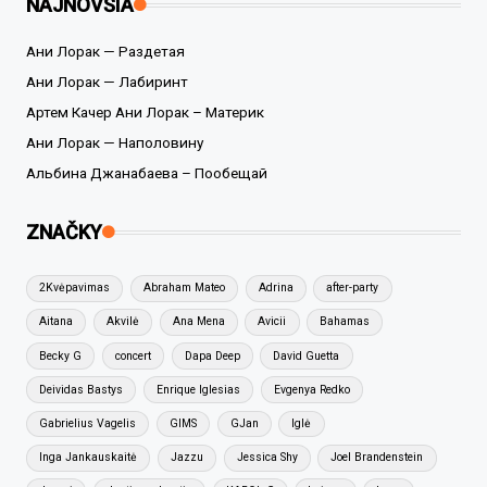
NAJNOVŠIA
Ани Лорак — Раздетая
Ани Лорак — Лабиринт
Артем Качер Ани Лорак – Материк
Ани Лорак — Наполовину
Альбина Джанабаева – Пообещай
ZNAČKY
2Kvėpavimas
Abraham Mateo
Adrina
after-party
Aitana
Akvilė
Ana Mena
Avicii
Bahamas
Becky G
concert
Dapa Deep
David Guetta
Deividas Bastys
Enrique Iglesias
Evgenya Redko
Gabrielius Vagelis
GIMS
GJan
Iglė
Inga Jankauskaitė
Jazzu
Jessica Shy
Joel Brandenstein