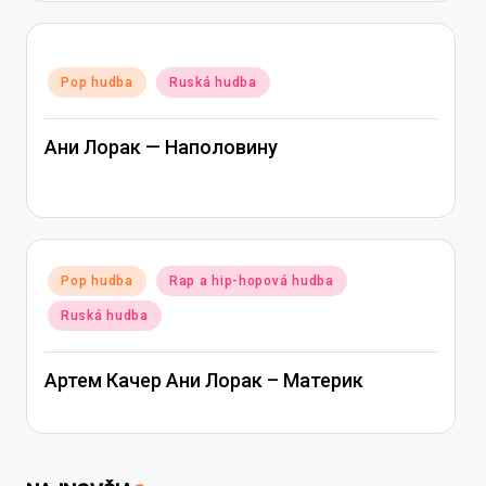
Posted
Pop hudba
Ruská hudba
in
Ани Лорак — Наполовину
Posted
Pop hudba
Rap a hip-hopová hudba
in
Ruská hudba
Артем Качер Ани Лорак – Материк