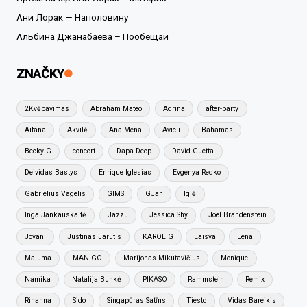
Ани Лорак — Наполовину
Альбина Джанабаева – Пообещай
ZNAČKY
2Kvėpavimas
Abraham Mateo
Adrina
after-party
Aitana
Akvilė
Ana Mena
Avicii
Bahamas
Becky G
concert
Dapa Deep
David Guetta
Deividas Bastys
Enrique Iglesias
Evgenya Redko
Gabrielius Vagelis
GIMS
GJan
Iglė
Inga Jankauskaitė
Jazzu
Jessica Shy
Joel Brandenstein
Jovani
Justinas Jarutis
KAROL G
Laisva
Lena
Maluma
MAN-GO
Marijonas Mikutavičius
Monique
Namika
Natalija Bunkė
PIKASO
Rammstein
Remix
Rihanna
Sido
Singapūras Satīns
Tiesto
Vidas Bareikis