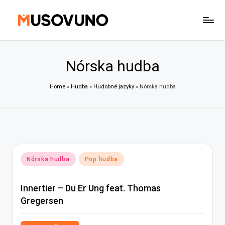
Skip
to
content
Nórska hudba
Home
»
Hudba
»
Hudobné jazyky
»
Nórska hudba
Posted
Nórska hudba
Pop hudba
in
Innertier – Du Er Ung feat. Thomas
Gregersen