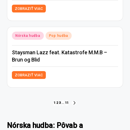
ZOBRAZIŤ VIAC
Posted
Nórska hudba
Pop hudba
in
Staysman Lazz feat. Katastrofe M.M.B –
Brun og Blid
ZOBRAZIŤ VIAC
Stránkovanie
1
2
3
…
11
NEXT
PAGE
príspevkov
Nórska hudba: Pôvab a