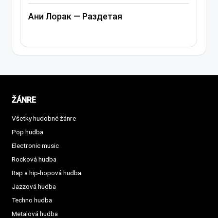
Ани Лорак — Лабиринт
ŽÁNRE
Všetky hudobné žánre
Pop hudba
Electronic music
Rocková hudba
Rap a hip-hopová hudba
Jazzová hudba
Techno hudba
Metalová hudba