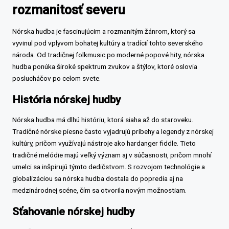
rozmanitosť severu
Nórska hudba je fascinujúcim a rozmanitým žánrom, ktorý sa
vyvinul pod vplyvom bohatej kultúry a tradícií tohto severského
národa. Od tradičnej folkmusic po moderné popové hity, nórska
hudba ponúka široké spektrum zvukov a štýlov, ktoré oslovia
poslucháčov po celom svete.
História nórskej hudby
Nórska hudba má dlhú históriu, ktorá siaha až do staroveku.
Tradičné nórske piesne často vyjadrujú príbehy a legendy z nórskej
kultúry, pričom využívajú nástroje ako hardanger fiddle. Tieto
tradičné melódie majú veľký význam aj v súčasnosti, pričom mnohí
umelci sa inšpirujú týmto dedičstvom. S rozvojom technológie a
globalizáciou sa nórska hudba dostala do popredia aj na
medzinárodnej scéne, čím sa otvorila novým možnostiam.
Sťahovanie nórskej hudby