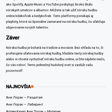
ako Spotify, Apple Music a YouTube poskytujú širokú škálu
nórskych umelcov a albumov. Môžete si tak užiť nórsku hudbu
online kdekoľvek a kedykoľvek. Tieto platformy ponúkajú aj
playlisty, ktoré sú špeciálne zamerané na nórsku hudbu, čo uľahčuje
objavovanie nových talentov.
Záver
Nórska hudba je bohatá na tradície a inovácie. Bez ohľadu na to, či
preferujete sťahovanie nórskej hudby, hľadáte texty nórskej hudby
alebo si chcete vychutnať nórsku hudbu online, určite nájdete niečo,
čo vás osloví. Tento jedinečný hudobný svet si zaslúži vašu
pozornosť!
NAJNOVŠIA
Ани Лорак — Раздетая
Ани Лорак — Лабиринт
Артем Качер Ани Лорак – Материк