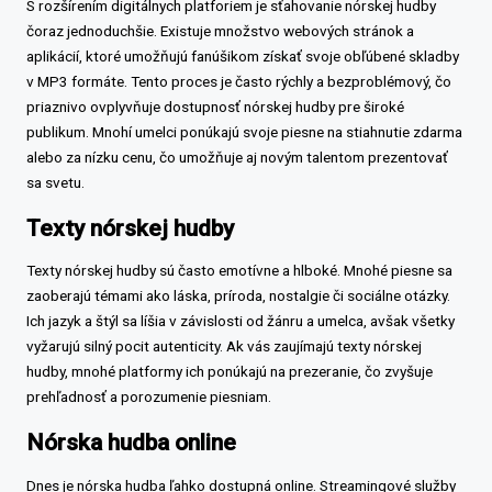
S rozšírením digitálnych platforiem je sťahovanie nórskej hudby
čoraz jednoduchšie. Existuje množstvo webových stránok a
aplikácií, ktoré umožňujú fanúšikom získať svoje obľúbené skladby
v MP3 formáte. Tento proces je často rýchly a bezproblémový, čo
priaznivo ovplyvňuje dostupnosť nórskej hudby pre široké
publikum. Mnohí umelci ponúkajú svoje piesne na stiahnutie zdarma
alebo za nízku cenu, čo umožňuje aj novým talentom prezentovať
sa svetu.
Texty nórskej hudby
Texty nórskej hudby sú často emotívne a hlboké. Mnohé piesne sa
zaoberajú témami ako láska, príroda, nostalgie či sociálne otázky.
Ich jazyk a štýl sa líšia v závislosti od žánru a umelca, avšak všetky
vyžarujú silný pocit autenticity. Ak vás zaujímajú texty nórskej
hudby, mnohé platformy ich ponúkajú na prezeranie, čo zvyšuje
prehľadnosť a porozumenie piesniam.
Nórska hudba online
Dnes je nórska hudba ľahko dostupná online. Streamingové služby