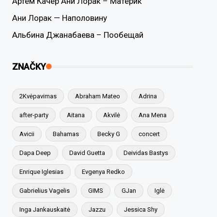
Артем Качер Ани Лорак – Материк
Ани Лорак — Наполовину
Альбина Джанабаева – Пообещай
ZNAČKY
2Kvėpavimas
Abraham Mateo
Adrina
after-party
Aitana
Akvilė
Ana Mena
Avicii
Bahamas
Becky G
concert
Dapa Deep
David Guetta
Deividas Bastys
Enrique Iglesias
Evgenya Redko
Gabrielius Vagelis
GIMS
GJan
Iglė
Inga Jankauskaitė
Jazzu
Jessica Shy