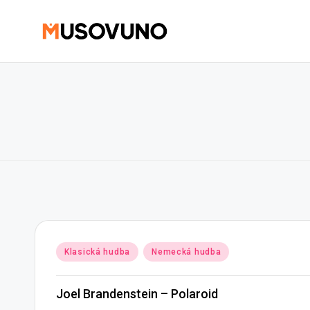
Skip
to
content
Posted
Klasická hudba
Nemecká hudba
in
Joel Brandenstein – Polaroid