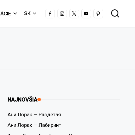
FACEBOOK
INSTAGRAM
X
YOUTUBE
PINTEREST
SK
ÁCIE
NAJNOVŠIA
Ани Лорак — Раздетая
Ани Лорак — Лабиринт