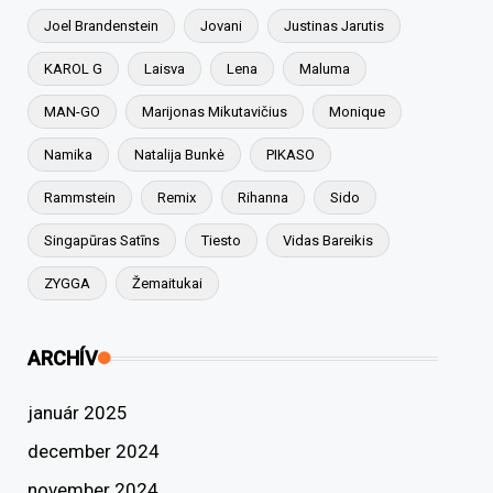
Joel Brandenstein
Jovani
Justinas Jarutis
KAROL G
Laisva
Lena
Maluma
MAN-GO
Marijonas Mikutavičius
Monique
Namika
Natalija Bunkė
PIKASO
Rammstein
Remix
Rihanna
Sido
Singapūras Satīns
Tiesto
Vidas Bareikis
ZYGGA
Žemaitukai
ARCHÍV
január 2025
december 2024
november 2024