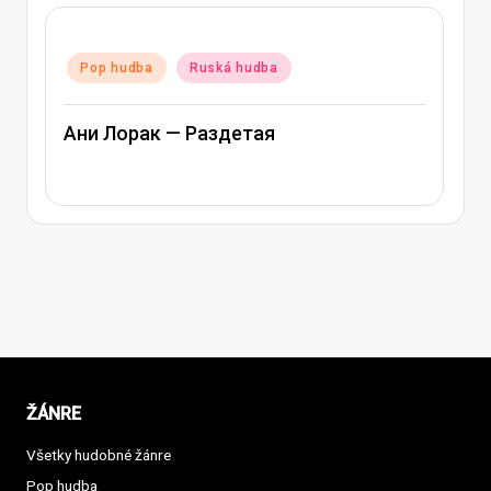
Posted
Pop hudba
Ruská hudba
in
Ани Лорак — Раздетая
ŽÁNRE
Všetky hudobné žánre
Pop hudba