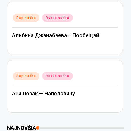
Posted
Pop hudba
Ruská hudba
in
Альбина Джанабаева – Пообещай
Posted
Pop hudba
Ruská hudba
in
Ани Лорак — Наполовину
NAJNOVŠIA