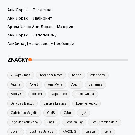
Ани Лорак — Раздетая
Ани Лорак — Лабиринт
Артем Качер Ани Лорак – Материк
Ани Лорак — Наполовину
Альбина Джанабаева – Пообещай
ZNAČKY
2Kvėpavimas
Abraham Mateo
Adrina
after-party
Aitana
Akvilė
Ana Mena
Avicii
Bahamas
Becky G
concert
Dapa Deep
David Guetta
Deividas Bastys
Enrique Iglesias
Evgenya Redko
Gabrielius Vagelis
GIMS
GJan
Iglė
Inga Jankauskaitė
Jazzu
Jessica Shy
Joel Brandenstein
Jovani
Justinas Jarutis
KAROL G
Laisva
Lena