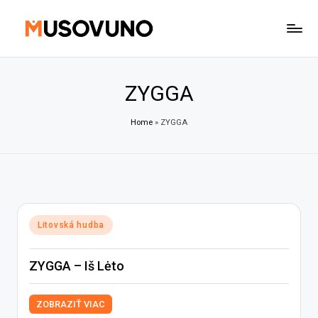
Skip
to
content
ZYGGA
Home
»
ZYGGA
Posted
Litovská hudba
in
ZYGGA – Iš Lėto
ZOBRAZIŤ VIAC