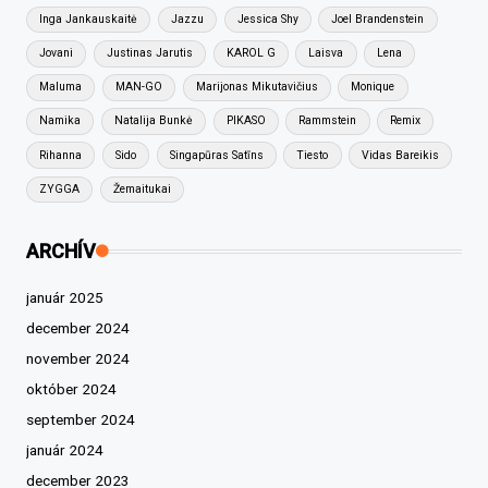
Inga Jankauskaitė
Jazzu
Jessica Shy
Joel Brandenstein
Jovani
Justinas Jarutis
KAROL G
Laisva
Lena
Maluma
MAN-GO
Marijonas Mikutavičius
Monique
Namika
Natalija Bunkė
PIKASO
Rammstein
Remix
Rihanna
Sido
Singapūras Satīns
Tiesto
Vidas Bareikis
ZYGGA
Žemaitukai
ARCHÍV
január 2025
december 2024
november 2024
október 2024
september 2024
január 2024
december 2023