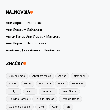
NAJNOVŠIA
Ани Лорак — Раздетая
Ани Лорак — Лабиринт
Артем Качер Ани Лорак – Материк
Ани Лорак — Наполовину
Альбина Джанабаева – Пообещай
ZNAČKY
2Kvėpavimas
Abraham Mateo
Adrina
after-party
Aitana
Akvilė
Ana Mena
Avicii
Bahamas
Becky G
concert
Dapa Deep
David Guetta
Deividas Bastys
Enrique Iglesias
Evgenya Redko
Gabrielius Vagelis
GIMS
GJan
Iglė