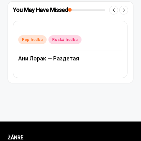
You May Have Missed
Posted
Pop hudba
Ruská hudba
in
Ани Лорак — Раздетая
ŽÁNRE