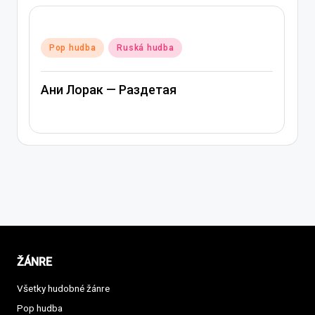
Posted
Pop hudba
Ruská hudba
in
Ани Лорак — Раздетая
ŽÁNRE
Všetky hudobné žánre
Pop hudba