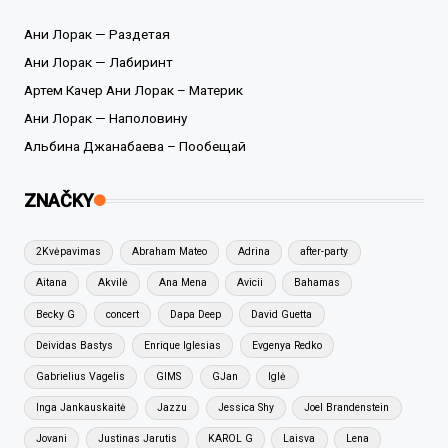
Ани Лорак — Раздетая
Ани Лорак — Лабиринт
Артем Качер Ани Лорак – Материк
Ани Лорак — Наполовину
Альбина Джанабаева – Пообещай
ZNAČKY
2Kvėpavimas
Abraham Mateo
Adrina
after-party
Aitana
Akvilė
Ana Mena
Avicii
Bahamas
Becky G
concert
Dapa Deep
David Guetta
Deividas Bastys
Enrique Iglesias
Evgenya Redko
Gabrielius Vagelis
GIMS
GJan
Iglė
Inga Jankauskaitė
Jazzu
Jessica Shy
Joel Brandenstein
Jovani
Justinas Jarutis
KAROL G
Laisva
Lena