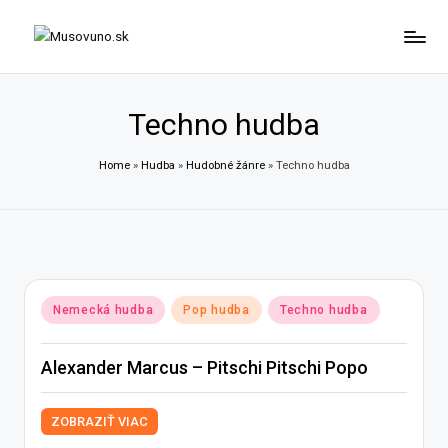
Skip
to
content
Techno hudba
Home
»
Hudba
»
Hudobné žánre
»
Techno hudba
Posted
Nemecká hudba
Pop hudba
Techno hudba
in
Alexander Marcus – Pitschi Pitschi Popo
ZOBRAZIŤ VIAC