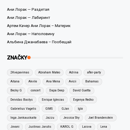
Ани Лорак — Раздетая
Ани Лорак — Лабиринт
Артем Качер Ани Лорак – Материк
Ани Лорак — Наполовину
Альбина Джанабаева – Пообещай
ZNAČKY
2Kvėpavimas
Abraham Mateo
Adrina
after-party
Aitana
Akvilė
Ana Mena
Avicii
Bahamas
Becky G
concert
Dapa Deep
David Guetta
Deividas Bastys
Enrique Iglesias
Evgenya Redko
Gabrielius Vagelis
GIMS
GJan
Iglė
Inga Jankauskaitė
Jazzu
Jessica Shy
Joel Brandenstein
Jovani
Justinas Jarutis
KAROL G
Laisva
Lena