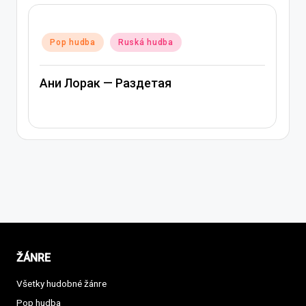
Posted
Pop hudba
Ruská hudba
in
Ани Лорак — Раздетая
ŽÁNRE
Všetky hudobné žánre
Pop hudba