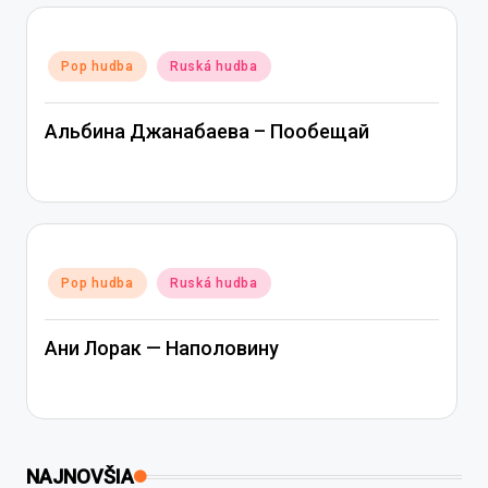
Posted
Pop hudba
Ruská hudba
in
Альбина Джанабаева – Пообещай
Posted
Pop hudba
Ruská hudba
in
Ани Лорак — Наполовину
NAJNOVŠIA