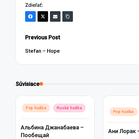
Zdieľať:
Post
Previous Post
navigation
Stefan – Hope
Súvisiace
Posted
Pop hudba
Ruská hudba
Posted
Pop hudba
in
in
Альбина Джанабаева –
Ани Лорак 
Пообещай