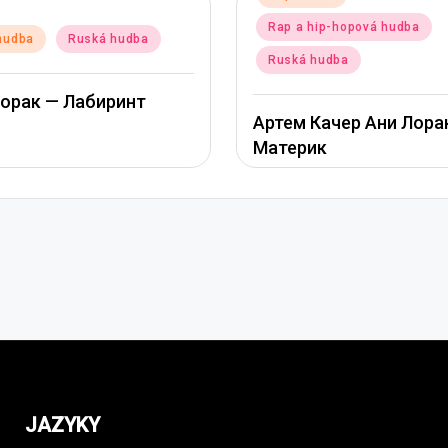
in
Rap a hip-hopová hudba
hudba
Ruská hudba
Ruská hudba
орак — Лабиринт
Артем Качер Ани Лора
Материк
JAZYKY