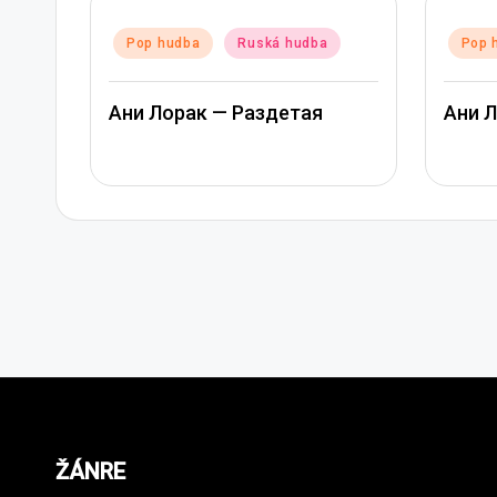
Posted
Posted
Pop hudba
Ruská hudba
Pop 
in
in
Ани Лорак — Раздетая
Ани Л
ŽÁNRE