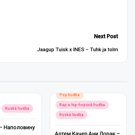
Next Post
Jaagup Tuisk x INES – Tuhk ja tolm
Posted
Pop hudba
in
Rap a hip-hopová hudba
Ruská hudba
Ruská hudba
— Наполовину
Артем Качер Ани Лорак –