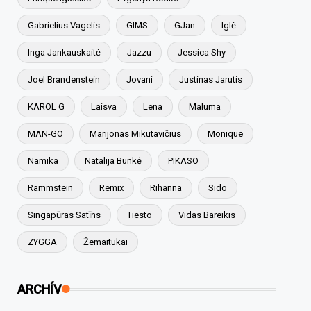
Gabrielius Vagelis
GIMS
GJan
Iglė
Inga Jankauskaitė
Jazzu
Jessica Shy
Joel Brandenstein
Jovani
Justinas Jarutis
KAROL G
Laisva
Lena
Maluma
MAN-GO
Marijonas Mikutavičius
Monique
Namika
Natalija Bunkė
PIKASO
Rammstein
Remix
Rihanna
Sido
Singapūras Satīns
Tiesto
Vidas Bareikis
ZYGGA
Žemaitukai
ARCHÍV