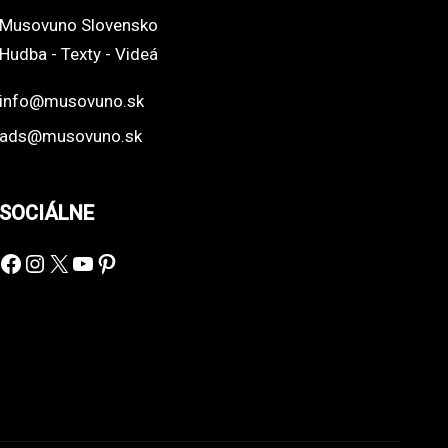
Musovuno Slovensko
Hudba - Texty - Videá
info@musovuno.sk
ads@musovuno.sk
SOCIÁLNE
Facebook
Instagram
X
YouTube
Pinterest