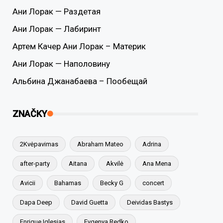
Ани Лорак — Раздетая
Ани Лорак — Лабиринт
Артем Качер Ани Лорак – Материк
Ани Лорак — Наполовину
Альбина Джанабаева – Пообещай
ZNAČKY
2Kvėpavimas
Abraham Mateo
Adrina
after-party
Aitana
Akvilė
Ana Mena
Avicii
Bahamas
Becky G
concert
Dapa Deep
David Guetta
Deividas Bastys
Enrique Iglesias
Evgenya Redko