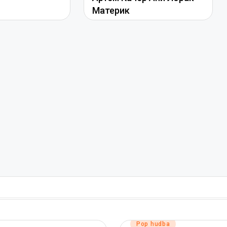
Материк
Posted
Pop hudba