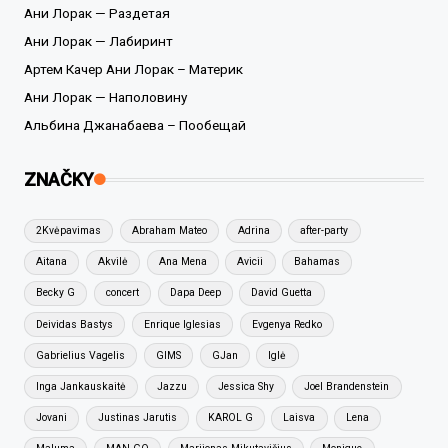
Ани Лорак — Раздетая
Ани Лорак — Лабиринт
Артем Качер Ани Лорак – Материк
Ани Лорак — Наполовину
Альбина Джанабаева – Пообещай
ZNAČKY
2Kvėpavimas
Abraham Mateo
Adrina
after-party
Aitana
Akvilė
Ana Mena
Avicii
Bahamas
Becky G
concert
Dapa Deep
David Guetta
Deividas Bastys
Enrique Iglesias
Evgenya Redko
Gabrielius Vagelis
GIMS
GJan
Iglė
Inga Jankauskaitė
Jazzu
Jessica Shy
Joel Brandenstein
Jovani
Justinas Jarutis
KAROL G
Laisva
Lena