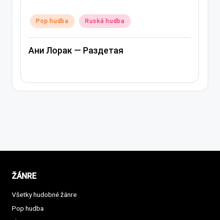
Posted
a
Ruská hudba
Pop hudba
Ru
in
ак — Раздетая
Ани Лорак — Л
ŽÁNRE
Všetky hudobné žánre
Pop hudba