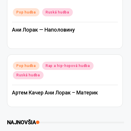
Posted
Pop hudba
Ruská hudba
in
Ани Лорак — Наполовину
Posted
Pop hudba
Rap a hip-hopová hudba
in
Ruská hudba
Артем Качер Ани Лорак – Материк
NAJNOVŠIA