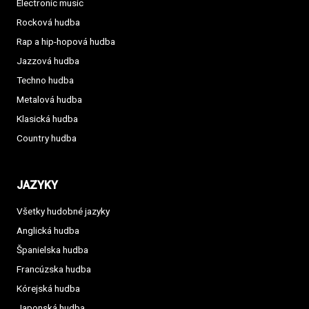
Electronic music
Rocková hudba
Rap a hip-hopová hudba
Jazzová hudba
Techno hudba
Metalová hudba
Klasická hudba
Country hudba
JAZYKY
Všetky hudobné jazyky
Anglická hudba
Španielska hudba
Francúzska hudba
Kórejská hudba
Japonská hudba