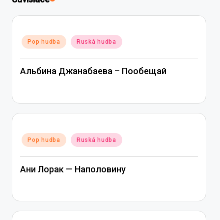
Posted
Pop hudba
Ruská hudba
in
Альбина Джанабаева – Пообещай
Posted
Pop hudba
Ruská hudba
in
Ани Лорак — Наполовину