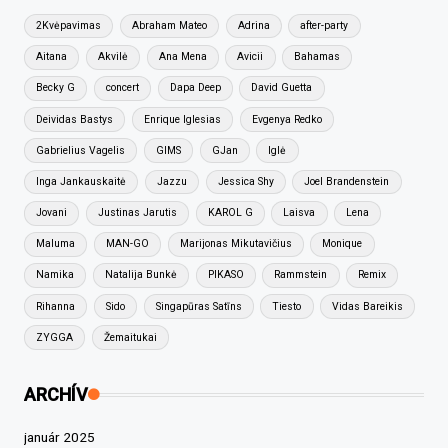
2Kvėpavimas
Abraham Mateo
Adrina
after-party
Aitana
Akvilė
Ana Mena
Avicii
Bahamas
Becky G
concert
Dapa Deep
David Guetta
Deividas Bastys
Enrique Iglesias
Evgenya Redko
Gabrielius Vagelis
GIMS
GJan
Iglė
Inga Jankauskaitė
Jazzu
Jessica Shy
Joel Brandenstein
Jovani
Justinas Jarutis
KAROL G
Laisva
Lena
Maluma
MAN-GO
Marijonas Mikutavičius
Monique
Namika
Natalija Bunkė
PIKASO
Rammstein
Remix
Rihanna
Sido
Singapūras Satīns
Tiesto
Vidas Bareikis
ZYGGA
Žemaitukai
ARCHÍV
január 2025