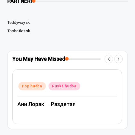
PARTNERI
Teddyway.sk
Tophotlot.sk
You May Have Missed
Posted
Pop hudba
Ruská hudba
in
Ани Лорак — Раздетая