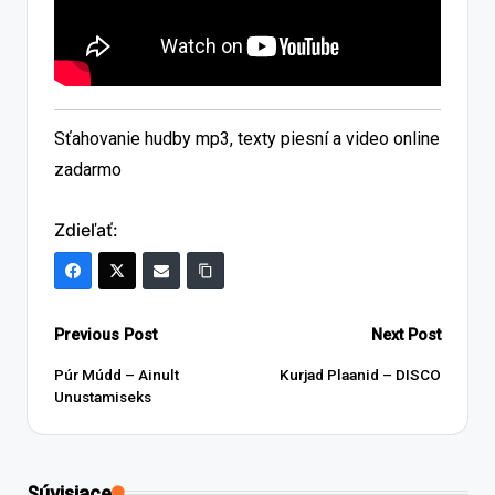
Sťahovanie hudby mp3, texty piesní a video online
zadarmo
Zdieľať:
Post
Previous Post
Next Post
navigation
Púr Múdd – Ainult
Kurjad Plaanid – DISCO
Unustamiseks
Súvisiace