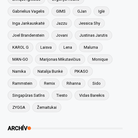
Gabrielius Vagelis
GIMS
GJan
Iglė
Inga Jankauskaitė
Jazzu
Jessica Shy
Joel Brandenstein
Jovani
Justinas Jarutis
KAROL G
Laisva
Lena
Maluma
MAN-GO
Marijonas Mikutavičius
Monique
Namika
Natalija Bunkė
PIKASO
Rammstein
Remix
Rihanna
Sido
Singapūras Satīns
Tiesto
Vidas Bareikis
ZYGGA
Žemaitukai
ARCHÍV