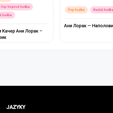
a hip-hopová hudba
Posted
Pop hudba
Ruská hudb
in
á hudba
Ани Лорак — Наполов
 Качер Ани Лорак –
рик
JAZYKY