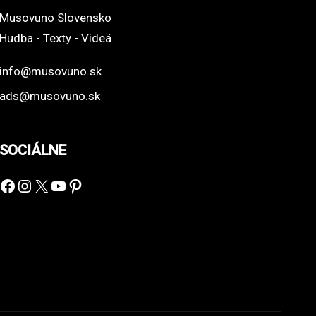
Musovuno Slovensko
Hudba - Texty - Videá
info@musovuno.sk
ads@musovuno.sk
SOCIÁLNE
Facebook
Instagram
X
YouTube
Pinterest