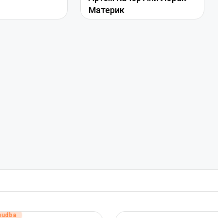
Материк
hudba