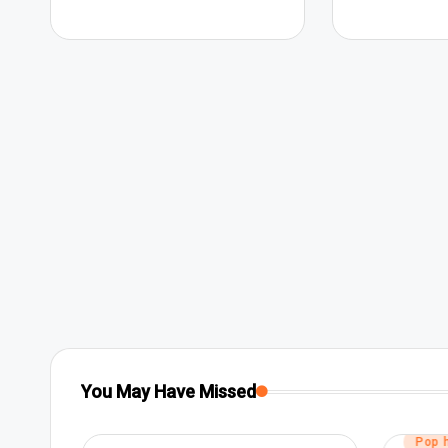
You May Have Missed
Posted
Pop 