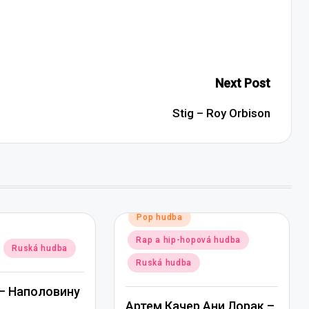
Next Post
Stig – Roy Orbison
Posted
Pop hudba
in
Rap a hip-hopová hudba
Ruská hudba
Ruská hudba
— Наполовину
Артем Качер Ани Лорак –