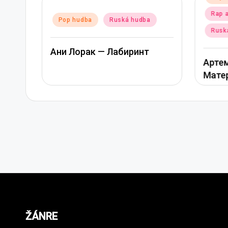
in
Rap 
Posted
Pop hudba
Ruská hudba
in
Rusk
Ани Лорак — Лабиринт
Артем
Мате
ŽÁNRE