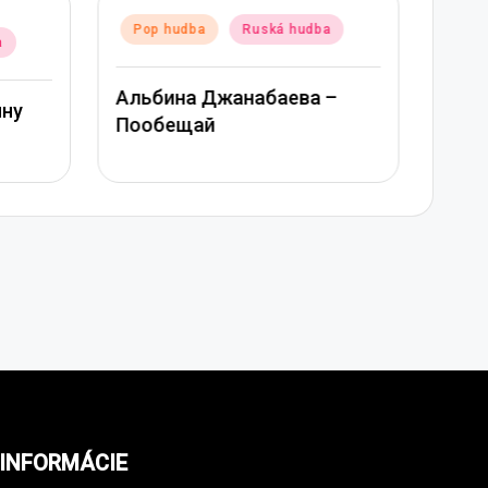
Poste
Pop
Posted
Pop hudba
Ruská hudba
in
a
in
Митя
Альбина Джанабаева –
ину
Джан
Пообещай
сер
INFORMÁCIE