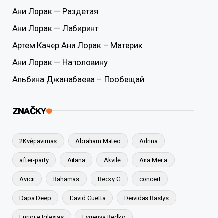
Ани Лорак — Раздетая
Ани Лорак — Лабиринт
Артем Качер Ани Лорак – Материк
Ани Лорак — Наполовину
Альбина Джанабаева – Пообещай
ZNAČKY
2Kvėpavimas
Abraham Mateo
Adrina
after-party
Aitana
Akvilė
Ana Mena
Avicii
Bahamas
Becky G
concert
Dapa Deep
David Guetta
Deividas Bastys
Enrique Iglesias
Evgenya Redko