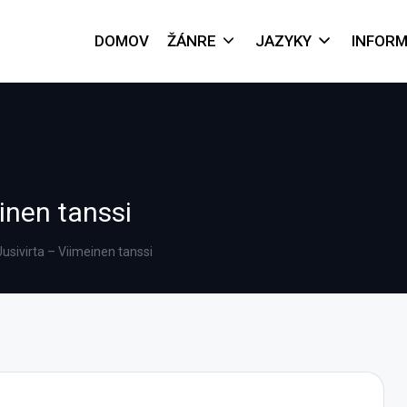
DOMOV
ŽÁNRE
JAZYKY
INFORM
inen tanssi
usivirta – Viimeinen tanssi