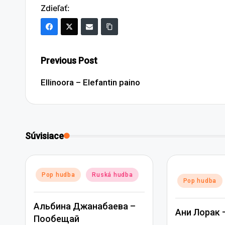
Zdieľať:
Post
Previous Post
navigation
Ellinoora – Elefantin paino
Súvisiace
Posted
Pop hudba
Ruská hudba
Posted
Pop hudba
in
in
Альбина Джанабаева –
Ани Лорак 
Пообещай