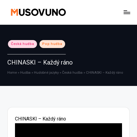
Skip
to
content
Posted
Česká hudba
Pop hudba
in
CHINASKI – Každý ráno
Home
»
Hudba
»
Hudobné jazyky
»
Česká hudba
»
CHINASKI – Každý ráno
CHINASKI – Každý ráno