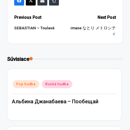
Post
Previous Post
Next Post
navigation
SEBASTIAN – Toulavá
imase なとり メトロシテ
ィ
Súvisiace
Posted
Pop hudba
Ruská hudba
in
Альбина Джанабаева – Пообещай