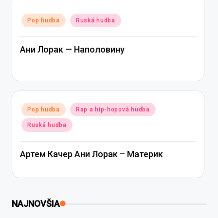
Posted
Pop hudba
Ruská hudba
in
Ани Лорак — Наполовину
Posted
Pop hudba
Rap a hip-hopová hudba
in
Ruská hudba
Артем Качер Ани Лорак – Материк
NAJNOVŠIA