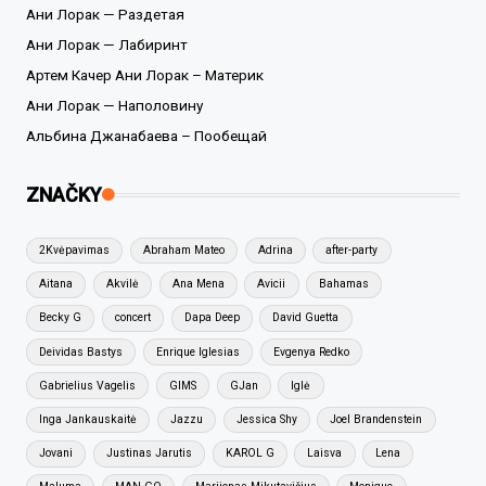
Ани Лорак — Раздетая
Ани Лорак — Лабиринт
Артем Качер Ани Лорак – Материк
Ани Лорак — Наполовину
Альбина Джанабаева – Пообещай
ZNAČKY
2Kvėpavimas
Abraham Mateo
Adrina
after-party
Aitana
Akvilė
Ana Mena
Avicii
Bahamas
Becky G
concert
Dapa Deep
David Guetta
Deividas Bastys
Enrique Iglesias
Evgenya Redko
Gabrielius Vagelis
GIMS
GJan
Iglė
Inga Jankauskaitė
Jazzu
Jessica Shy
Joel Brandenstein
Jovani
Justinas Jarutis
KAROL G
Laisva
Lena