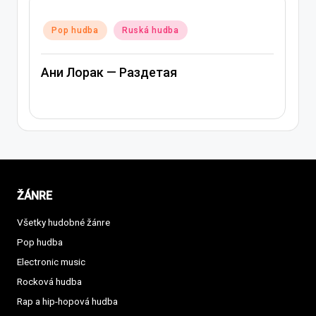
Posted
Pop hudba
Ruská hudba
in
Ани Лорак — Раздетая
ŽÁNRE
Všetky hudobné žánre
Pop hudba
Electronic music
Rocková hudba
Rap a hip-hopová hudba