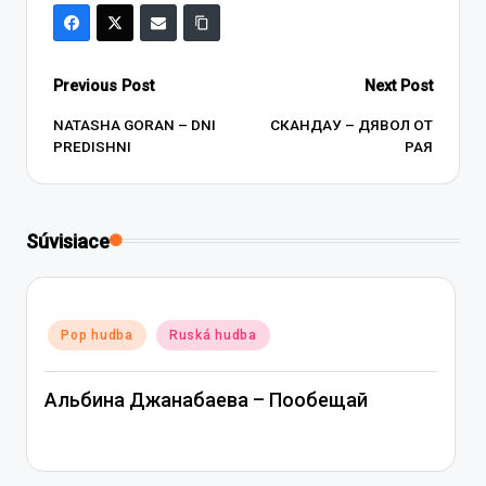
Post
Previous Post
Next Post
navigation
NATASHA GORAN – DNI
СКАНДАУ – ДЯВОЛ ОТ
PREDISHNI
РАЯ
Súvisiace
Posted
Pop hudba
Ruská hudba
in
Альбина Джанабаева – Пообещай