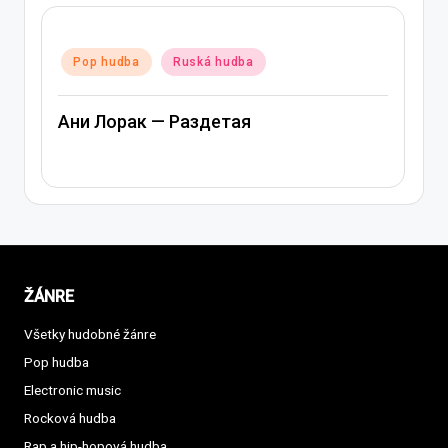
Posted
Pop hudba
Ruská hudba
in
Ани Лорак — Раздетая
ŽÁNRE
Všetky hudobné žánre
Pop hudba
Electronic music
Rocková hudba
Rap a hip-hopová hudba