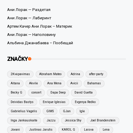
Ани Лорак — Раздетая
Ани Лорак — Лабиринт
Артем Качер Ани Лорак – Материк
Ани Лорак — Наполовину
Альбина Джанабаева – Пообещай
ZNAČKY
2Kvėpavimas
Abraham Mateo
Adrina
after-party
Aitana
Akvilė
Ana Mena
Avicii
Bahamas
Becky G
concert
Dapa Deep
David Guetta
Deividas Bastys
Enrique Iglesias
Evgenya Redko
Gabrielius Vagelis
GIMS
GJan
Iglė
Inga Jankauskaitė
Jazzu
Jessica Shy
Joel Brandenstein
Jovani
Justinas Jarutis
KAROL G
Laisva
Lena