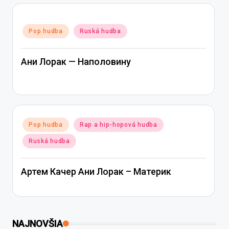
Posted
Pop hudba
Ruská hudba
in
Ани Лорак — Наполовину
Posted
Pop hudba
Rap a hip-hopová hudba
in
Ruská hudba
Артем Качер Ани Лорак – Материк
NAJNOVŠIA