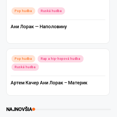
Posted
Pop hudba
Ruská hudba
in
Ани Лорак — Наполовину
Posted
Pop hudba
Rap a hip-hopová hudba
in
Ruská hudba
Артем Качер Ани Лорак – Материк
NAJNOVŠIA