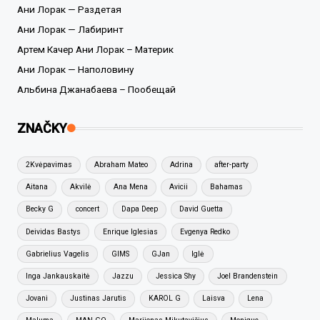
Ани Лорак — Раздетая
Ани Лорак — Лабиринт
Артем Качер Ани Лорак – Материк
Ани Лорак — Наполовину
Альбина Джанабаева – Пообещай
ZNAČKY
2Kvėpavimas
Abraham Mateo
Adrina
after-party
Aitana
Akvilė
Ana Mena
Avicii
Bahamas
Becky G
concert
Dapa Deep
David Guetta
Deividas Bastys
Enrique Iglesias
Evgenya Redko
Gabrielius Vagelis
GIMS
GJan
Iglė
Inga Jankauskaitė
Jazzu
Jessica Shy
Joel Brandenstein
Jovani
Justinas Jarutis
KAROL G
Laisva
Lena