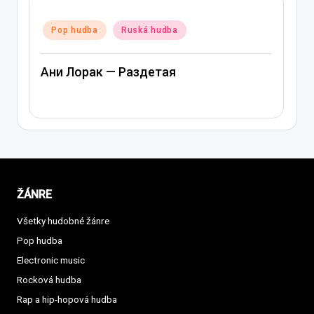
Posted
Pop hudba
Ruská hudba
in
Ани Лорак — Раздетая
ŽÁNRE
Všetky hudobné žánre
Pop hudba
Electronic music
Rocková hudba
Rap a hip-hopová hudba