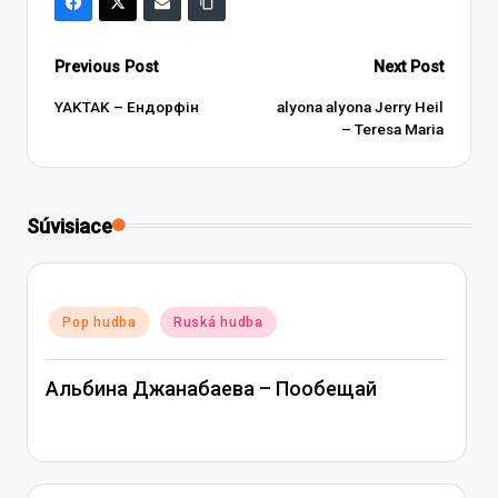
Post
Previous Post
Next Post
navigation
YAKTAK – Ендорфін
alyona alyona Jerry Heil
– Teresa Maria
Súvisiace
Posted
Pop hudba
Ruská hudba
in
Альбина Джанабаева – Пообещай