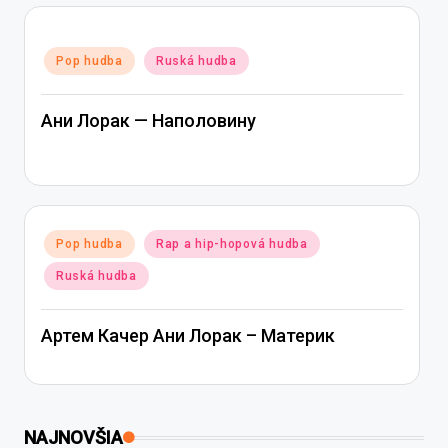
Posted
Pop hudba
Ruská hudba
in
Ани Лорак — Наполовину
Posted
Pop hudba
Rap a hip-hopová hudba
in
Ruská hudba
Артем Качер Ани Лорак – Материк
NAJNOVŠIA