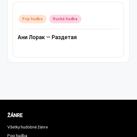
Posted
Pop hudba
Ruská hudba
in
Ани Лорак — Раздетая
ŽÁNRE
Všetky hudobné žánre
Pop hudba