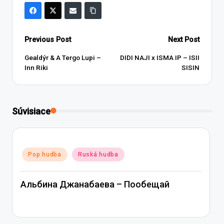
Post
Previous Post
Next Post
navigation
Gealdýr & A Tergo Lupi –
DIDI NAJI x ISMA IP – ISII
Inn Riki
SISIN
Súvisiace
Posted
Pop hudba
Ruská hudba
in
Альбина Джанабаева – Пообещай