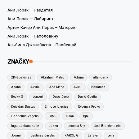
Ани Лорак — Раздетая
Ани Лорак — Лабиринт
Артем Качер Ани Лорак – Материк
Ани Лорак — Наполовину
Альбина Джанабаева – Пообещай
ZNAČKY
2Kvėpavimas
Abraham Mateo
Adrina
after-party
Aitana
Akvilė
Ana Mena
Avicii
Bahamas
Becky G
concert
Dapa Deep
David Guetta
Deividas Bastys
Enrique Iglesias
Evgenya Redko
Gabrielius Vagelis
GIMS
GJan
Iglė
Inga Jankauskaitė
Jazzu
Jessica Shy
Joel Brandenstein
Jovani
Justinas Jarutis
KAROL G
Laisva
Lena