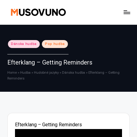
Skip
to
content
Posted
Dánska hudba
Pop hudba
in
Efterklang – Getting Reminders
Home
»
Hudba
»
Hudobné jazyky
»
Dánska hudba
»
Efterklang – Getting
Reminders
Efterklang – Getting Reminders