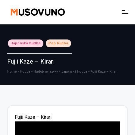
Skip
to
content
Posted
Japonská hudba
Pop hudba
in
Fujii Kaze – Kirari
Home
»
Hudba
»
Hudobné jazyky
»
Japonská hudba
»
Fujii Kaze – Kirari
Fujii Kaze – Kirari