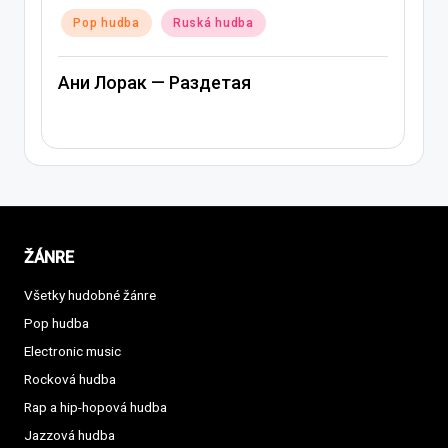
Posted
a
Ruská hudba
Pop hudba
Ru
in
ак — Раздетая
Ани Лорак — Л
ŽÁNRE
Všetky hudobné žánre
Pop hudba
Electronic music
Rocková hudba
Rap a hip-hopová hudba
Jazzová hudba