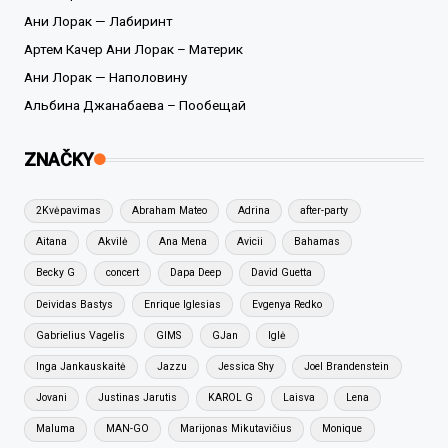
Ани Лорак — Лабиринт
Артем Качер Ани Лорак – Материк
Ани Лорак — Наполовину
Альбина Джанабаева – Пообещай
ZNAČKY
2Kvėpavimas
Abraham Mateo
Adrina
after-party
Aitana
Akvilė
Ana Mena
Avicii
Bahamas
Becky G
concert
Dapa Deep
David Guetta
Deividas Bastys
Enrique Iglesias
Evgenya Redko
Gabrielius Vagelis
GIMS
GJan
Iglė
Inga Jankauskaitė
Jazzu
Jessica Shy
Joel Brandenstein
Jovani
Justinas Jarutis
KAROL G
Laisva
Lena
Maluma
MAN-GO
Marijonas Mikutavičius
Monique