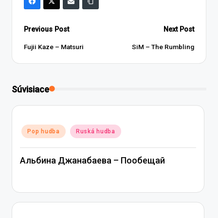
Post
Previous Post
Next Post
navigation
Fujii Kaze – Matsuri
SiM – The Rumbling
Súvisiace
Posted
Pop hudba
Ruská hudba
in
Альбина Джанабаева – Пообещай