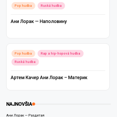
Posted
Pop hudba
Ruská hudba
in
Ани Лорак — Наполовину
Posted
Pop hudba
Rap a hip-hopová hudba
in
Ruská hudba
Артем Качер Ани Лорак – Материк
NAJNOVŠIA
Ани Лорак — Раздетая