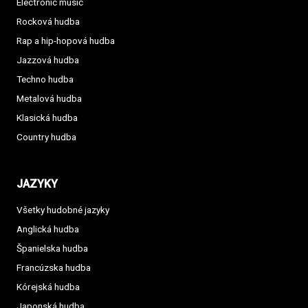
Electronic music
Rocková hudba
Rap a hip-hopová hudba
Jazzová hudba
Techno hudba
Metalová hudba
Klasická hudba
Country hudba
JAZYKY
Všetky hudobné jazyky
Anglická hudba
Španielska hudba
Francúzska hudba
Kórejská hudba
Japonská hudba