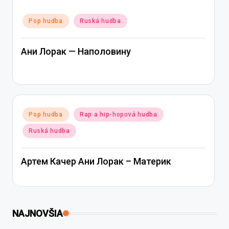
Posted
Pop hudba
Ruská hudba
in
Ани Лорак — Наполовину
Posted
Pop hudba
Rap a hip-hopová hudba
in
Ruská hudba
Артем Качер Ани Лорак – Материк
NAJNOVŠIA