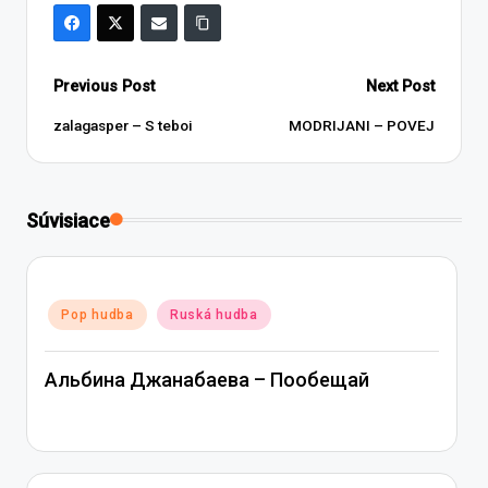
Post
Previous Post
Next Post
navigation
zalagasper – S teboi
MODRIJANI – POVEJ
Súvisiace
Posted
Pop hudba
Ruská hudba
in
Альбина Джанабаева – Пообещай