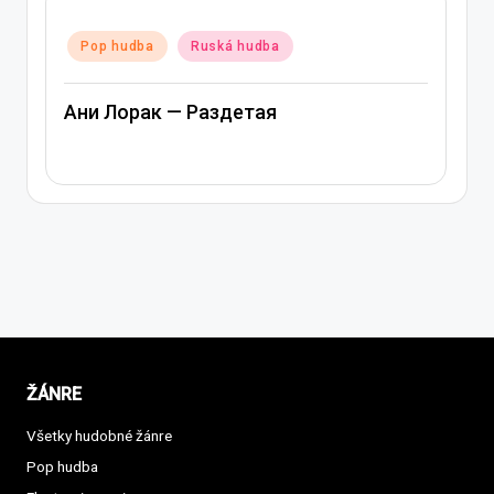
Posted
Po
Pop hudba
Ruská hudba
in
in
Ани Лорак — Раздетая
А
ŽÁNRE
Všetky hudobné žánre
Pop hudba