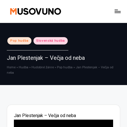
Skip
to
content
Posted
Pop hudba
Slovenská hudba
in
Jan Plestenjak – Večja od neba
Home
»
Hudba
»
Hudobné žánre
»
Pop hudba
»
Jan Plestenjak – Večja od
neba
Jan Plestenjak – Večja od neba