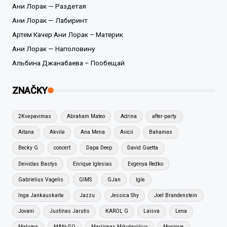
Ани Лорак — Раздетая
Ани Лорак — Лабиринт
Артем Качер Ани Лорак – Материк
Ани Лорак — Наполовину
Альбина Джанабаева – Пообещай
ZNAČKY
2Kvėpavimas
Abraham Mateo
Adrina
after-party
Aitana
Akvilė
Ana Mena
Avicii
Bahamas
Becky G
concert
Dapa Deep
David Guetta
Deividas Bastys
Enrique Iglesias
Evgenya Redko
Gabrielius Vagelis
GIMS
GJan
Iglė
Inga Jankauskaitė
Jazzu
Jessica Shy
Joel Brandenstein
Jovani
Justinas Jarutis
KAROL G
Laisva
Lena
Maluma
MAN-GO
Marijonas Mikutavičius
Monique