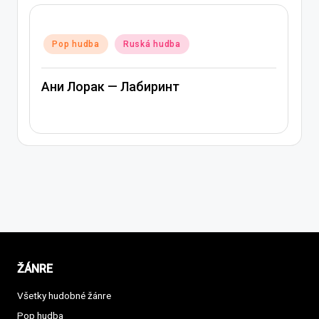
Posted
Pop hudba
Ruská hudba
in
Ани Лорак — Лабиринт
ŽÁNRE
Všetky hudobné žánre
Pop hudba