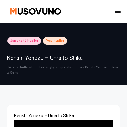
Skip
to
content
Posted
Japonská hudba
Pop hudba
in
Kenshi Yonezu – Uma to Shika
Home
»
Hudba
»
Hudobné jazyky
»
Japonská hudba
»
Kenshi Yonezu – Uma
to Shika
Kenshi Yonezu – Uma to Shika