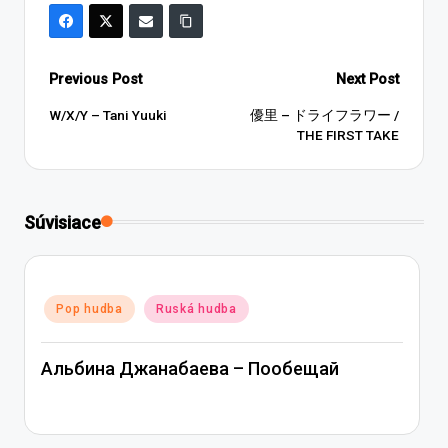
Post
Previous Post
Next Post
navigation
W/X/Y – Tani Yuuki
優里 – ドライフラワー /
THE FIRST TAKE
Súvisiace
Posted
Pop hudba
Ruská hudba
in
Альбина Джанабаева – Пообещай