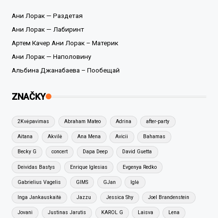
Ани Лорак — Раздетая
Ани Лорак — Лабиринт
Артем Качер Ани Лорак – Материк
Ани Лорак — Наполовину
Альбина Джанабаева – Пообещай
ZNAČKY
2Kvėpavimas
Abraham Mateo
Adrina
after-party
Aitana
Akvilė
Ana Mena
Avicii
Bahamas
Becky G
concert
Dapa Deep
David Guetta
Deividas Bastys
Enrique Iglesias
Evgenya Redko
Gabrielius Vagelis
GIMS
GJan
Iglė
Inga Jankauskaitė
Jazzu
Jessica Shy
Joel Brandenstein
Jovani
Justinas Jarutis
KAROL G
Laisva
Lena