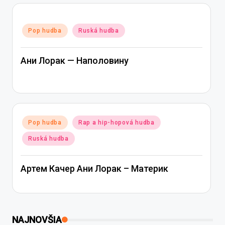
Posted
Pop hudba
Ruská hudba
in
Ани Лорак — Наполовину
Posted
Pop hudba
Rap a hip-hopová hudba
in
Ruská hudba
Артем Качер Ани Лорак – Материк
NAJNOVŠIA