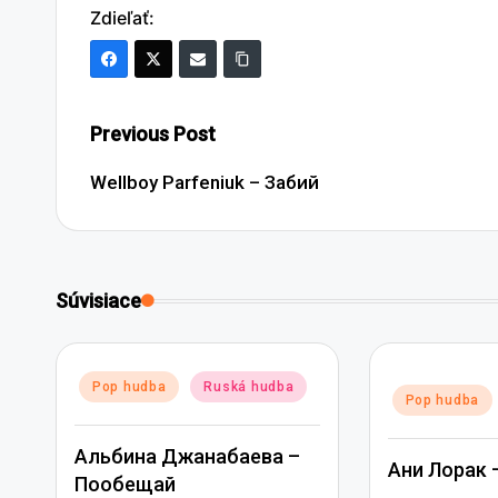
Zdieľať:
Post
Previous Post
navigation
Wellboy Parfeniuk – Забий
Súvisiace
Posted
Pop hudba
Ruská hudba
Posted
Pop hudba
in
in
Альбина Джанабаева –
Ани Лорак 
Пообещай