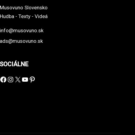
Musovuno Slovensko
Hudba - Texty - Videá
info@musovuno.sk
ads@musovuno.sk
SOCIÁLNE
Facebook
Instagram
X
YouTube
Pinterest