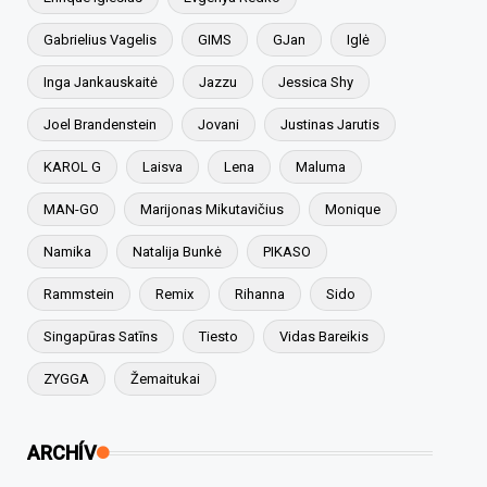
Gabrielius Vagelis
GIMS
GJan
Iglė
Inga Jankauskaitė
Jazzu
Jessica Shy
Joel Brandenstein
Jovani
Justinas Jarutis
KAROL G
Laisva
Lena
Maluma
MAN-GO
Marijonas Mikutavičius
Monique
Namika
Natalija Bunkė
PIKASO
Rammstein
Remix
Rihanna
Sido
Singapūras Satīns
Tiesto
Vidas Bareikis
ZYGGA
Žemaitukai
ARCHÍV