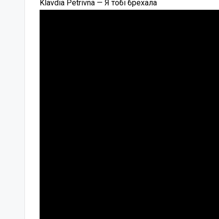
Klavdia Petrivna — Я тобі брехала