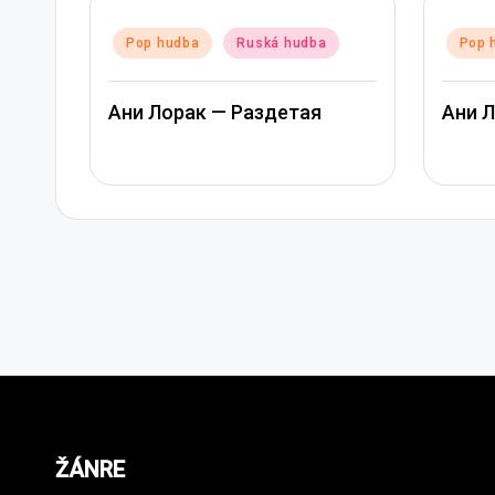
Posted
Ruská hudba
Pop hudba
Ruská hudba
in
— Раздетая
Ани Лорак — Лабиринт
ŽÁNRE