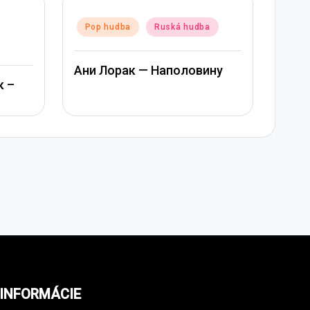
Posted
Pop hudba
Ruská hudba
Ruská hudba
in
Альбина Джанабаева –
 — Наполовину
Пообещай
INFORMÁCIE