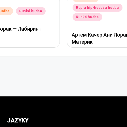
in
Rap a hip-hopová hudba
Posted
Pop hudba
in
Ruská hudba
Ани Лорак
Артем Качер Ани Лорак –
Материк
JAZYKY