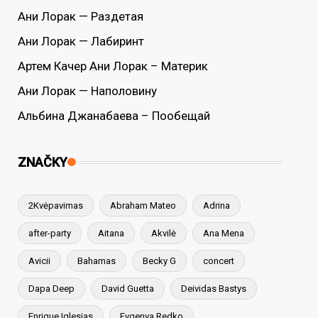
Ани Лорак — Раздетая
Ани Лорак — Лабиринт
Артем Качер Ани Лорак – Материк
Ани Лорак — Наполовину
Альбина Джанабаева – Пообещай
ZNAČKY
2Kvėpavimas
Abraham Mateo
Adrina
after-party
Aitana
Akvilė
Ana Mena
Avicii
Bahamas
Becky G
concert
Dapa Deep
David Guetta
Deividas Bastys
Enrique Iglesias
Evgenya Redko