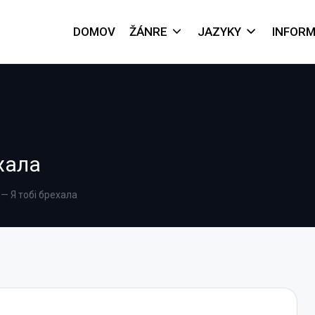
DOMOV
ŽÁNRE
JAZYKY
INFORM
ехала
a — Я тобі брехала