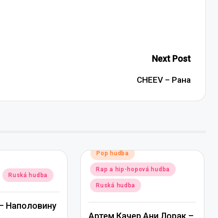
Next Post
CHEEV – Рана
Posted
Pop hudba
in
Rap a hip-hopová hudba
Ruská hudba
Ruská hudba
— Наполовину
Артем Качер Ани Лорак –