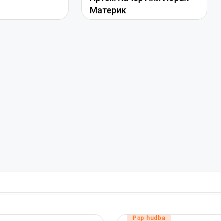
Материк
Posted
Pop hudba