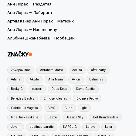
Ани Лорак — Раздетая
Ани Лорак — Лабиринт
Артем Качер Ани Лорак – Материк
Ани Лорак — Наполовину
Альбина Джанабаева – Пообещай
ZNAČKY
2Kvėpavimas
Abraham Mateo
Adrina
after-party
Aitana
Akvilė
Ana Mena
Avicii
Bahamas
Becky G
concert
Dapa Deep
David Guetta
Deividas Bastys
Enrique Iglesias
Evgenya Redko
Gabrielius Vagelis
GIMS
GJan
Iglė
Inga Jankauskaitė
Jazzu
Jessica Shy
Joel Brandenstein
Jovani
Justinas Jarutis
KAROL G
Laisva
Lena