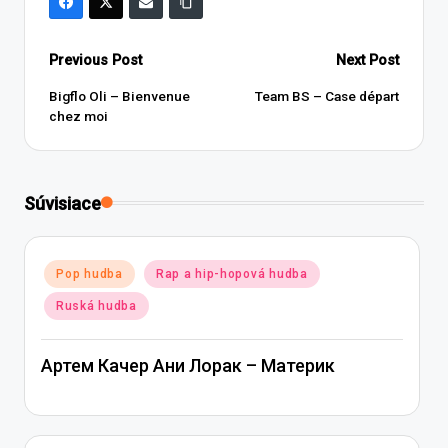
Post
Previous Post
Next Post
navigation
Bigflo Oli – Bienvenue
Team BS – Case départ
chez moi
Súvisiace
Posted
Pop hudba
Rap a hip-hopová hudba
in
Ruská hudba
Артем Качер Ани Лорак – Материк