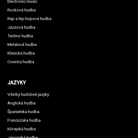
Electronic music
Rocková hudba
Rap a hip-hopová hudba
Jazzová hudba
Techno hudba
Metalová hudba
Klasická hudba
Country hudba
JAZYKY
Všetky hudobné jazyky
Anglická hudba
Španielska hudba
Francúzska hudba
Kórejská hudba
Japonská hudba