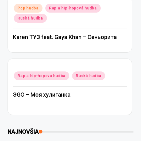
Posted
Pop hudba
Rap a hip-hopová hudba
in
Ruská hudba
Karen ТУЗ feat. Gaya Khan – Сеньорита
Posted
Rap a hip-hopová hudba
Ruská hudba
in
ЭGO – Моя хулиганка
NAJNOVŠIA