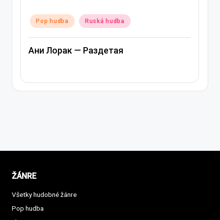
Posted
Pop hudba
Ruská hudba
in
Ани Лорак — Раздетая
ŽÁNRE
Všetky hudobné žánre
Pop hudba