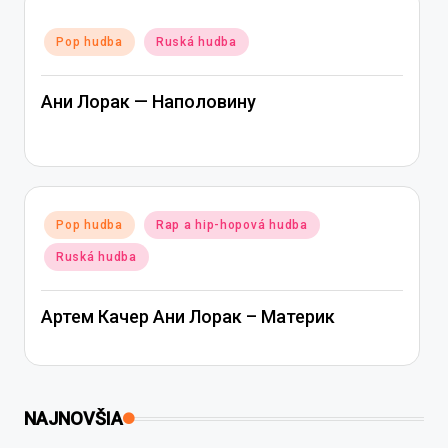
Posted
Pop hudba
Ruská hudba
in
Ани Лорак — Наполовину
Posted
Pop hudba
Rap a hip-hopová hudba
in
Ruská hudba
Артем Качер Ани Лорак – Материк
NAJNOVŠIA