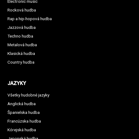
Electronic music
Rocková hudba
Rap a hip-hopová hudba
Jazzová hudba
Techno hudba
Metalová hudba
Klasická hudba
Country hudba
JAZYKY
Všetky hudobné jazyky
Anglická hudba
Španielska hudba
Francúzska hudba
Kórejská hudba
Japonská hudba