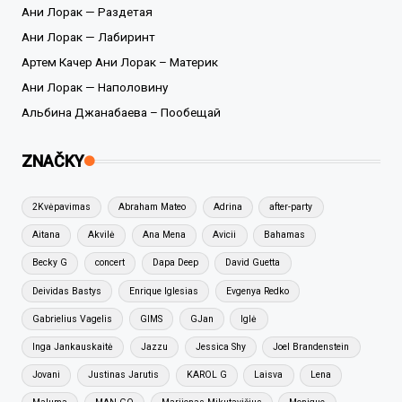
Ани Лорак — Раздетая
Ани Лорак — Лабиринт
Артем Качер Ани Лорак – Материк
Ани Лорак — Наполовину
Альбина Джанабаева – Пообещай
ZNAČKY
2Kvėpavimas
Abraham Mateo
Adrina
after-party
Aitana
Akvilė
Ana Mena
Avicii
Bahamas
Becky G
concert
Dapa Deep
David Guetta
Deividas Bastys
Enrique Iglesias
Evgenya Redko
Gabrielius Vagelis
GIMS
GJan
Iglė
Inga Jankauskaitė
Jazzu
Jessica Shy
Joel Brandenstein
Jovani
Justinas Jarutis
KAROL G
Laisva
Lena