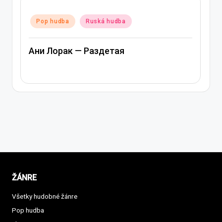
Posted
Pop hudba
Ruská hudba
in
Ани Лорак — Лабиринт
ŽÁNRE
Všetky hudobné žánre
Pop hudba