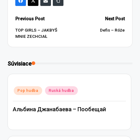
Post
Previous Post
Next Post
navigation
TOP GIRLS – JAKBYŚ
Defis – Róże
MNIE ZECHCIAŁ
Súvisiace
Posted
Pop hudba
Ruská hudba
in
Альбина Джанабаева – Пообещай