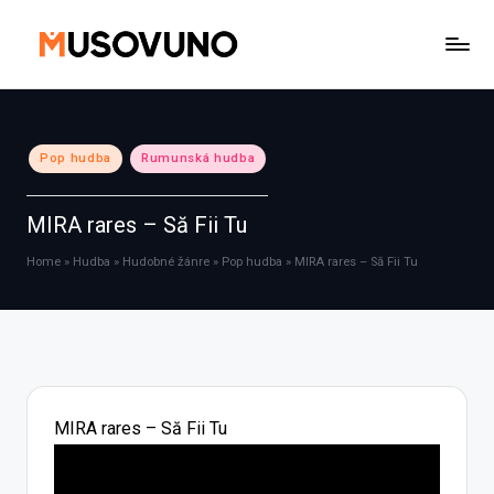
Skip
to
content
Posted
Pop hudba
Rumunská hudba
in
MIRA rares – Să Fii Tu
Home
»
Hudba
»
Hudobné žánre
»
Pop hudba
»
MIRA rares – Să Fii Tu
MIRA rares – Să Fii Tu