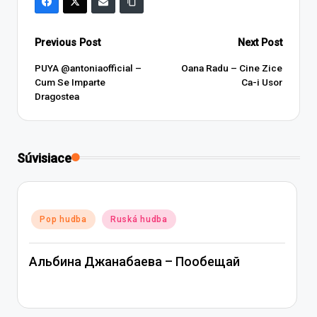
Post
Previous Post
Next Post
navigation
PUYA ‪@antoniaofficial‬ –
Oana Radu – Cine Zice
Cum Se Imparte
Ca-i Usor
Dragostea
Súvisiace
Posted
Pop hudba
Ruská hudba
in
Альбина Джанабаева – Пообещай