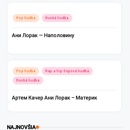
Posted
Pop hudba
Ruská hudba
in
Ани Лорак — Наполовину
Posted
Pop hudba
Rap a hip-hopová hudba
in
Ruská hudba
Артем Качер Ани Лорак – Материк
NAJNOVŠIA