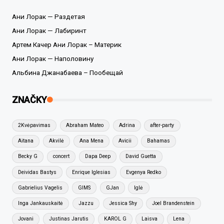
Ани Лорак — Раздетая
Ани Лорак — Лабиринт
Артем Качер Ани Лорак – Материк
Ани Лорак — Наполовину
Альбина Джанабаева – Пообещай
ZNAČKY
2Kvėpavimas
Abraham Mateo
Adrina
after-party
Aitana
Akvilė
Ana Mena
Avicii
Bahamas
Becky G
concert
Dapa Deep
David Guetta
Deividas Bastys
Enrique Iglesias
Evgenya Redko
Gabrielius Vagelis
GIMS
GJan
Iglė
Inga Jankauskaitė
Jazzu
Jessica Shy
Joel Brandenstein
Jovani
Justinas Jarutis
KAROL G
Laisva
Lena