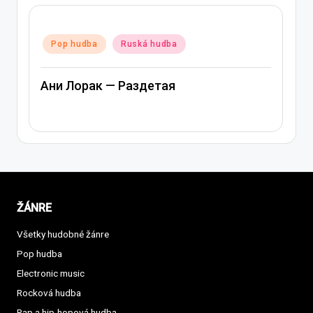
Posted
udba
Pop hudba
Ruská hudba
in
тая
Ани Лорак — Лабиринт
ŽÁNRE
Všetky hudobné žánre
Pop hudba
Electronic music
Rocková hudba
Rap a hip-hopová hudba