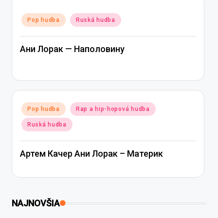
Posted
Pop hudba
Ruská hudba
in
Ани Лорак — Наполовину
Posted
Pop hudba
Rap a hip-hopová hudba
in
Ruská hudba
Артем Качер Ани Лорак – Материк
NAJNOVŠIA