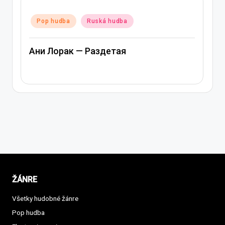
Posted
Pop hudba
Ruská hudba
in
Ани Лорак — Раздетая
ŽÁNRE
Všetky hudobné žánre
Pop hudba