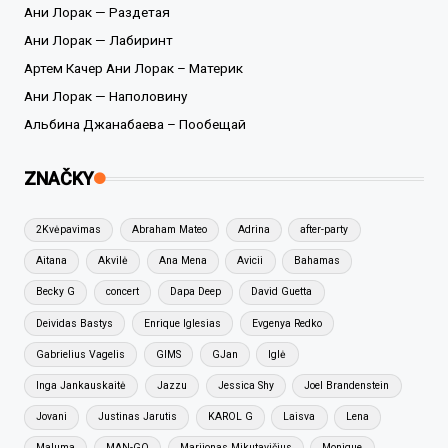
Ани Лорак — Раздетая
Ани Лорак — Лабиринт
Артем Качер Ани Лорак – Материк
Ани Лорак — Наполовину
Альбина Джанабаева – Пообещай
ZNAČKY
2Kvėpavimas
Abraham Mateo
Adrina
after-party
Aitana
Akvilė
Ana Mena
Avicii
Bahamas
Becky G
concert
Dapa Deep
David Guetta
Deividas Bastys
Enrique Iglesias
Evgenya Redko
Gabrielius Vagelis
GIMS
GJan
Iglė
Inga Jankauskaitė
Jazzu
Jessica Shy
Joel Brandenstein
Jovani
Justinas Jarutis
KAROL G
Laisva
Lena
Maluma
MAN-GO
Marijonas Mikutavičius
Monique