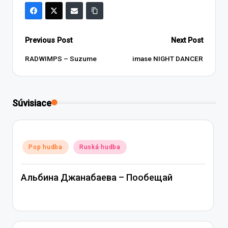
Post
Previous Post
Next Post
navigation
RADWIMPS – Suzume
imase NIGHT DANCER
Súvisiace
Posted
Pop hudba
Ruská hudba
in
Альбина Джанабаева – Пообещай