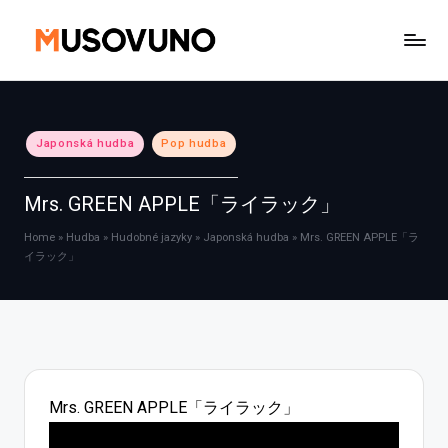
Skip
to
content
Posted
Japonská hudba
Pop hudba
in
Mrs. GREEN APPLE「ライラック」
Home
»
Hudba
»
Hudobné jazyky
»
Japonská hudba
»
Mrs. GREEN APPLE「ラ
イラック」
Mrs. GREEN APPLE「ライラック」