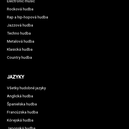
Electronic music
Rocková hudba
Rap a hip-hopová hudba
Jazzová hudba
Techno hudba
Metalová hudba
Klasická hudba
Country hudba
JAZYKY
Všetky hudobné jazyky
Anglická hudba
Španielska hudba
Francúzska hudba
Kórejská hudba
Japonská hudba