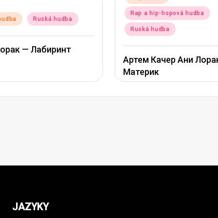
a hip-hopová hudba
Posted
Pop hudba
Ruská hudb
in
á hudba
Ани Лорак — Наполов
м Качер Ани Лорак –
рик
JAZYKY