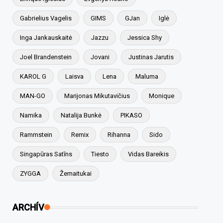
Gabrielius Vagelis
GIMS
GJan
Iglė
Inga Jankauskaitė
Jazzu
Jessica Shy
Joel Brandenstein
Jovani
Justinas Jarutis
KAROL G
Laisva
Lena
Maluma
MAN-GO
Marijonas Mikutavičius
Monique
Namika
Natalija Bunkė
PIKASO
Rammstein
Remix
Rihanna
Sido
Singapūras Satīns
Tiesto
Vidas Bareikis
ZYGGA
Žemaitukai
ARCHÍV