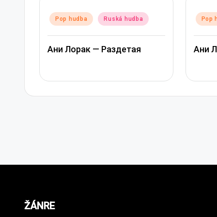
in
Rap 
Posted
Pop hudba
Ruská hudba
in
Rusk
Ани Лорак — Лабиринт
Арте
Мате
ŽÁNRE