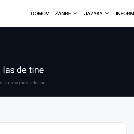
DOMOV
ŽÁNRE
JAZYKY
INFORM
 las de tine
As vrea sa ma las de tine