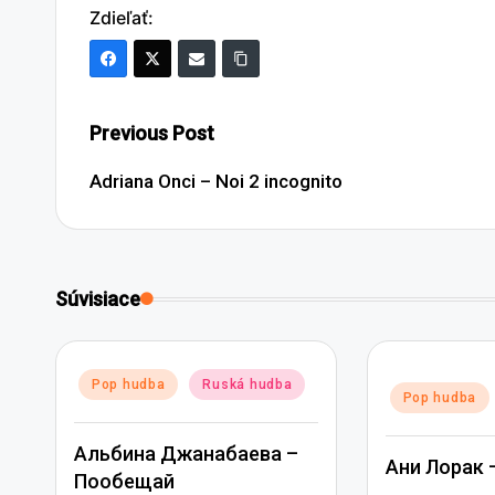
Zdieľať:
Post
Previous Post
navigation
Adriana Onci – Noi 2 incognito
Súvisiace
Posted
Pop hudba
Ruská hudba
Posted
Pop hudba
in
in
Альбина Джанабаева –
Ани Лорак 
Пообещай