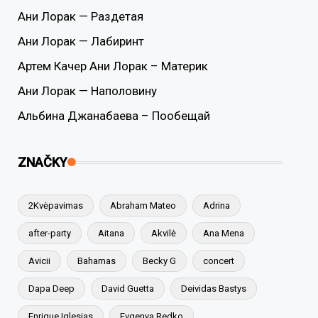
Ани Лорак — Раздетая
Ани Лорак — Лабиринт
Артем Качер Ани Лорак – Материк
Ани Лорак — Наполовину
Альбина Джанабаева – Пообещай
ZNAČKY
2Kvėpavimas
Abraham Mateo
Adrina
after-party
Aitana
Akvilė
Ana Mena
Avicii
Bahamas
Becky G
concert
Dapa Deep
David Guetta
Deividas Bastys
Enrique Iglesias
Evgenya Redko