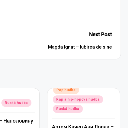
Next Post
Magda Ignat – Iubirea de sine
Posted
Pop hudba
in
Rap a hip-hopová hudba
Ruská hudba
Ruská hudba
— Наполовину
Артем Качер Ани Лорак –