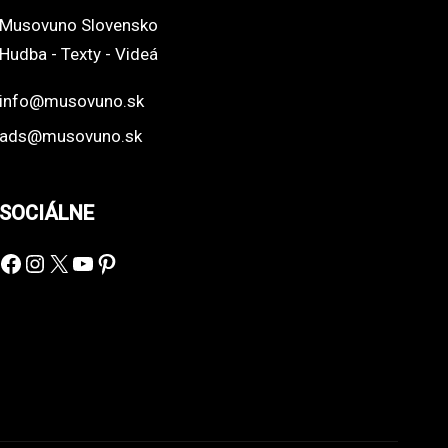
Musovuno Slovensko
Hudba - Texty - Videá
info@musovuno.sk
ads@musovuno.sk
SOCIÁLNE
Facebook
Instagram
X
YouTube
Pinterest