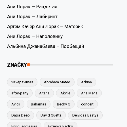
Ани Лорак — Раздетая
Ани Лорак — Лабиринт
Артем Качер Ани Лорак – Материк
Ани Лорак — Наполовину
Альбина Джанабаева – Пообещай
ZNAČKY
2Kvėpavimas
Abraham Mateo
Adrina
after-party
Aitana
Akvilė
Ana Mena
Avicii
Bahamas
Becky G
concert
Dapa Deep
David Guetta
Deividas Bastys
Enrique Iglesias
Evgenya Redko