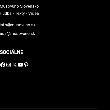
Musovuno Slovensko
Hudba - Texty - Videá
info@musovuno.sk
ads@musovuno.sk
SOCIÁLNE
Facebook
Instagram
X
YouTube
Pinterest