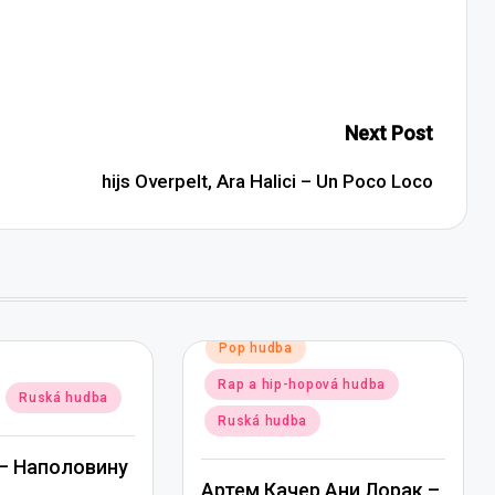
Next Post
hijs Overpelt, Ara Halici – Un Poco Loco
Posted
Pop hudba
in
Rap a hip-hopová hudba
Ruská hudba
Ruská hudba
— Наполовину
Артем Качер Ани Лорак –