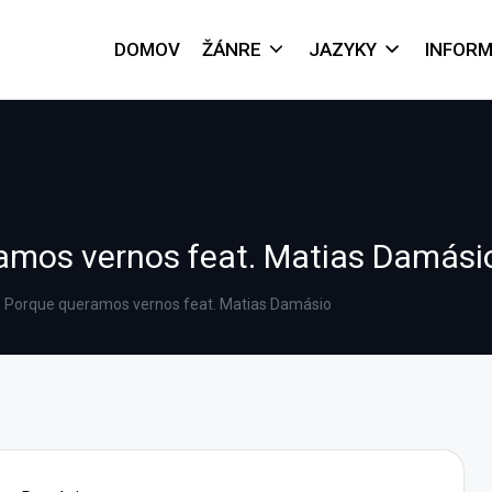
DOMOV
ŽÁNRE
JAZYKY
INFORM
amos vernos feat. Matias Damási
 Porque queramos vernos feat. Matias Damásio