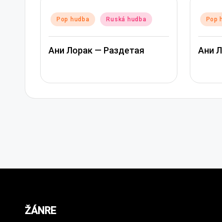
Posted
Posted
Pop hudba
Ruská hudba
Pop h
in
in
Ани Лорак — Раздетая
Ани Ло
ŽÁNRE