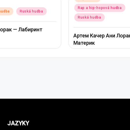
in
Rap a hip-hopová hudba
udba
Ruská hudba
Ruská hudba
рак — Лабиринт
Артем Качер Ани Лорак
Материк
JAZYKY