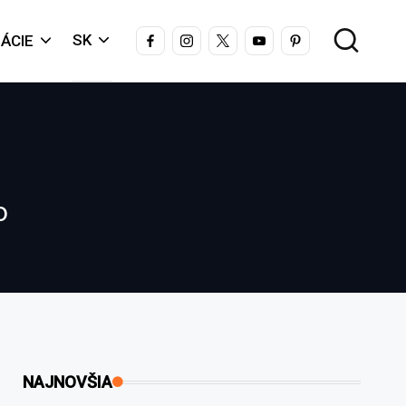
FACEBOOK
INSTAGRAM
X
YOUTUBE
PINTEREST
SK
ÁCIE
o
NAJNOVŠIA