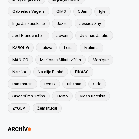
Gabrielius Vagelis
GIMS
GJan
Iglė
Inga Jankauskaitė
Jazzu
Jessica Shy
Joel Brandenstein
Jovani
Justinas Jarutis
KAROL G
Laisva
Lena
Maluma
MAN-GO
Marijonas Mikutavičius
Monique
Namika
Natalija Bunkė
PIKASO
Rammstein
Remix
Rihanna
Sido
Singapūras Satīns
Tiesto
Vidas Bareikis
ZYGGA
Žemaitukai
ARCHÍV