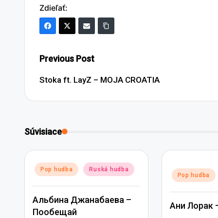
Zdieľať:
Post
Previous Post
navigation
Stoka ft. LayZ – MOJA CROATIA
Súvisiace
Posted
Pop hudba
Ruská hudba
Posted
Pop hudba
in
in
Альбина Джанабаева –
Ани Лорак 
Пообещай