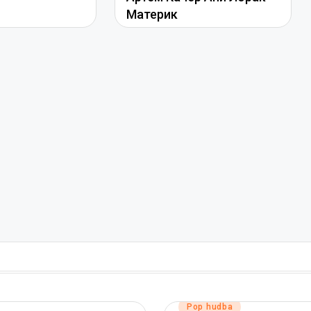
Материк
Posted
Pop hudba