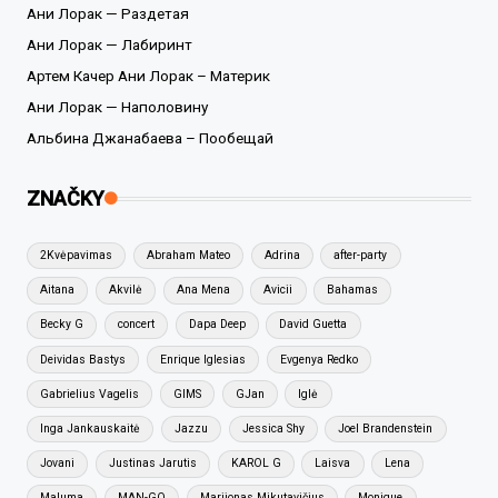
Ани Лорак — Раздетая
Ани Лорак — Лабиринт
Артем Качер Ани Лорак – Материк
Ани Лорак — Наполовину
Альбина Джанабаева – Пообещай
ZNAČKY
2Kvėpavimas
Abraham Mateo
Adrina
after-party
Aitana
Akvilė
Ana Mena
Avicii
Bahamas
Becky G
concert
Dapa Deep
David Guetta
Deividas Bastys
Enrique Iglesias
Evgenya Redko
Gabrielius Vagelis
GIMS
GJan
Iglė
Inga Jankauskaitė
Jazzu
Jessica Shy
Joel Brandenstein
Jovani
Justinas Jarutis
KAROL G
Laisva
Lena
Maluma
MAN-GO
Marijonas Mikutavičius
Monique