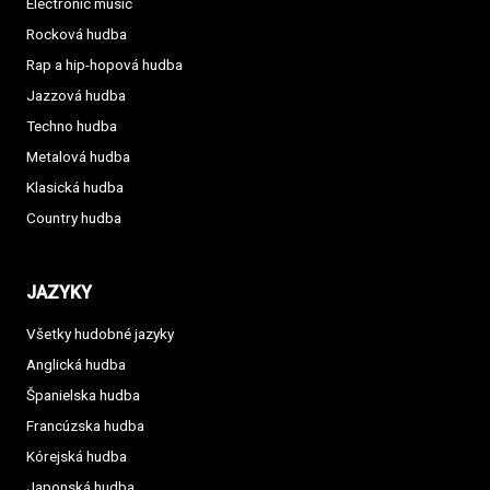
Electronic music
Rocková hudba
Rap a hip-hopová hudba
Jazzová hudba
Techno hudba
Metalová hudba
Klasická hudba
Country hudba
JAZYKY
Všetky hudobné jazyky
Anglická hudba
Španielska hudba
Francúzska hudba
Kórejská hudba
Japonská hudba