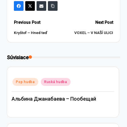
Post
Previous Post
Next Post
navigation
Kryštof – Hned teď
VOXEL – V NAŠÍ ULICI
Súvisiace
Posted
Pop hudba
Ruská hudba
in
Альбина Джанабаева – Пообещай