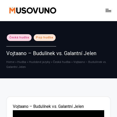
Skip
to
content
Posted
Česká hudba
Pop hudba
in
Vojtaano – Budulínek vs. Galantní Jelen
Home
»
Hudba
»
Hudobné jazyky
»
Česká hudba
»
Vojtaano – Budulínek vs.
Galantní Jelen
Vojtaano – Budulínek vs. Galantní Jelen