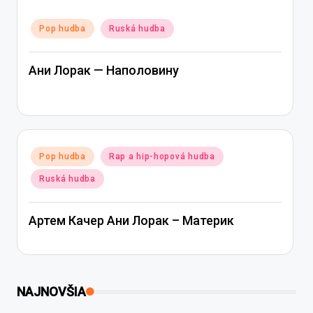
Posted
Pop hudba
Ruská hudba
in
Ани Лорак — Наполовину
Posted
Pop hudba
Rap a hip-hopová hudba
in
Ruská hudba
Артем Качер Ани Лорак – Материк
NAJNOVŠIA