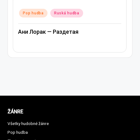
Posted
Pop hudba
Ruská hudba
in
Ани Лорак — Раздетая
ŽÁNRE
Všetky hudobné žánre
Pop hudba