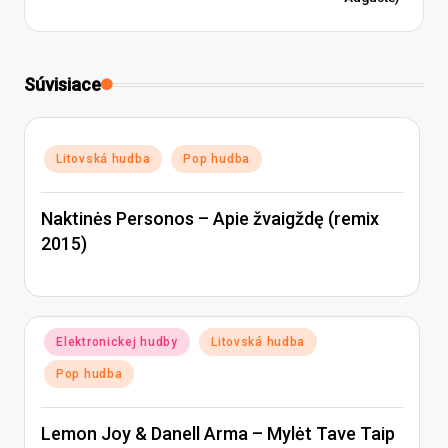
Súvisiace
Posted
Litovská hudba
Pop hudba
in
Naktinės Personos – Apie žvaigždę (remix
2015)
Posted
Elektronickej hudby
Litovská hudba
in
Pop hudba
Lemon Joy & Danell Arma – Mylėt Tave Taip