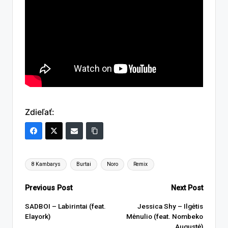
Zdieľať:
Tags:
8 Kambarys
Burtai
Noro
Remix
Post
Previous Post
Next Post
navigation
SADBOI – Labirintai (feat.
Jessica Shy – Ilgėtis
Elayork)
Mėnulio (feat. Nombeko
Augustė)