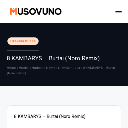
Skip
to
content
Posted
Litovská hudba
in
8 KAMBARYS – Burtai (Noro Remix)
Home
»
Hudba
»
Hudobné jazyky
»
Litovská hudba
»
8 KAMBARYS – Burtai
(Noro Remix)
8 KAMBARYS – Burtai (Noro Remix)