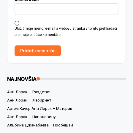
Uložiť moje meno, e-mail a webovú stránku v tomto prehliadači
pre moje budúce komentáre.
NAJNOVŠIA
Ани Лорак — Раздетая
Ани Лорак — Лабиринт
Артем Качер Ани Лорак – Материк
Ани Лорак — Наполовину
Альбина Джанабаева – Пообещай