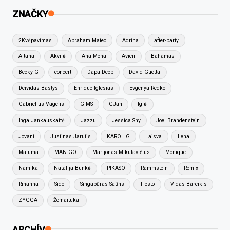
ZNAČKY
2Kvėpavimas
Abraham Mateo
Adrina
after-party
Aitana
Akvilė
Ana Mena
Avicii
Bahamas
Becky G
concert
Dapa Deep
David Guetta
Deividas Bastys
Enrique Iglesias
Evgenya Redko
Gabrielius Vagelis
GIMS
GJan
Iglė
Inga Jankauskaitė
Jazzu
Jessica Shy
Joel Brandenstein
Jovani
Justinas Jarutis
KAROL G
Laisva
Lena
Maluma
MAN-GO
Marijonas Mikutavičius
Monique
Namika
Natalija Bunkė
PIKASO
Rammstein
Remix
Rihanna
Sido
Singapūras Satīns
Tiesto
Vidas Bareikis
ZYGGA
Žemaitukai
ARCHÍV