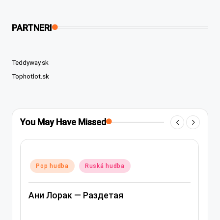
PARTNERI
Teddyway.sk
Tophotlot.sk
You May Have Missed
Posted
uská hudba
Pop hudba
Ruská hud
in
Раздетая
Ани Лорак — Лабири