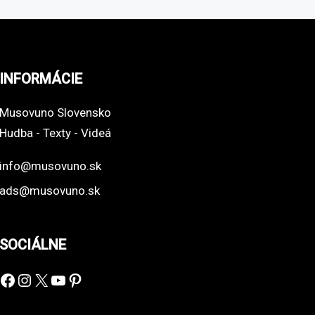
INFORMÁCIE
Musovuno Slovensko
Hudba - Texty - Videá
info@musovuno.sk
ads@musovuno.sk
SOCIÁLNE
Facebook
Instagram
X
YouTube
Pinterest