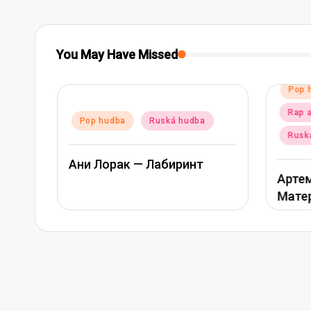
You May Have Missed
Posted
Pop 
in
Rap 
Posted
Pop hudba
Ruská hudba
in
Rusk
Ани Лорак — Лабиринт
Артем
Мате