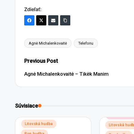
Zdieľať:
Agnė Michalenkovaitė
Telefonu
Tags:
Post
Previous Post
navigation
Agnė Michalenkovaitė – Tikėk Manim
Súvisiace
Posted
Elektronickej
in
Posted
Litovská hudba
Litovská hud
in
Pop hudba