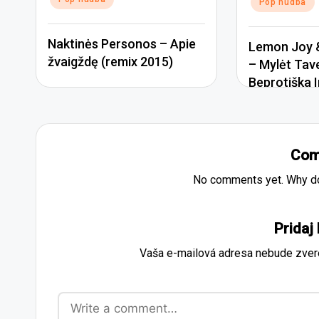
Pop hudba
Naktinės Personos – Apie
Lemon Joy &
žvaigždę (remix 2015)
– Mylėt Tav
Beprotiška I
Com
No comments yet. Why don
Pridaj
Vaša e-mailová adresa nebude zver