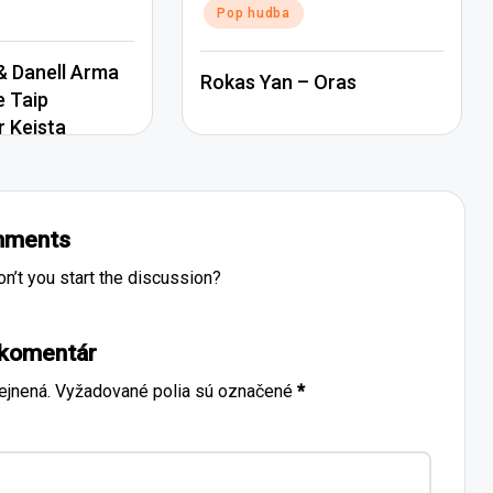
Pop hudba
 Danell Arma
Rokas Yan – Oras
e Taip
r Keista
ments
’t you start the discussion?
 komentár
ejnená.
Vyžadované polia sú označené
*