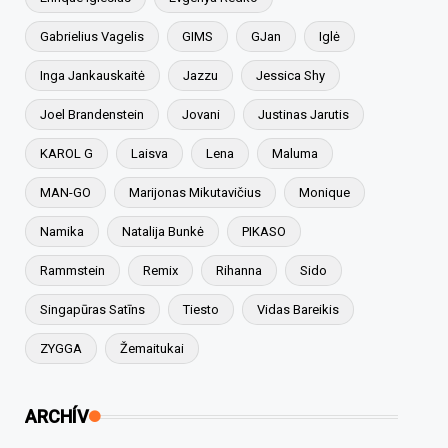
Gabrielius Vagelis
GIMS
GJan
Iglė
Inga Jankauskaitė
Jazzu
Jessica Shy
Joel Brandenstein
Jovani
Justinas Jarutis
KAROL G
Laisva
Lena
Maluma
MAN-GO
Marijonas Mikutavičius
Monique
Namika
Natalija Bunkė
PIKASO
Rammstein
Remix
Rihanna
Sido
Singapūras Satīns
Tiesto
Vidas Bareikis
ZYGGA
Žemaitukai
ARCHÍV