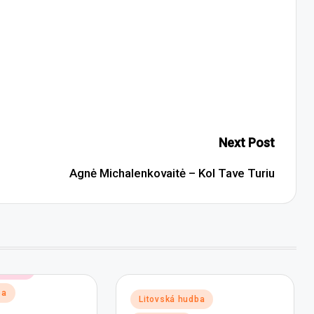
Next Post
Agnė Michalenkovaitė – Kol Tave Turiu
 hudby
ba
Posted
Litovská hudba
in