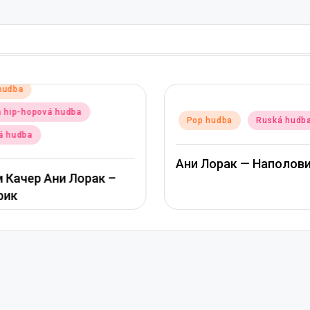
hudba
a hip-hopová hudba
Posted
Pop hudba
Ruská hudb
in
á hudba
Ани Лорак — Наполов
 Качер Ани Лорак –
рик