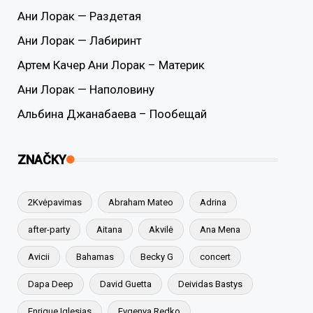
Ани Лорак — Раздетая
Ани Лорак — Лабиринт
Артем Качер Ани Лорак – Материк
Ани Лорак — Наполовину
Альбина Джанабаева – Пообещай
ZNAČKY
2Kvėpavimas
Abraham Mateo
Adrina
after-party
Aitana
Akvilė
Ana Mena
Avicii
Bahamas
Becky G
concert
Dapa Deep
David Guetta
Deividas Bastys
Enrique Iglesias
Evgenya Redko