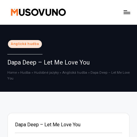
Skip
to
content
Posted
Anglická hudba
in
Dapa Deep – Let Me Love You
Home
»
Hudba
»
Hudobné jazyky
»
Anglická hudba
»
Dapa Deep – Let Me Love
You
Dapa Deep – Let Me Love You