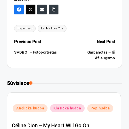
Tags:
Dapa Deep
Let Me Love You
Post
Previous Post
Next Post
navigation
SADBOI – Fotoportretas
Garbanotas – Iš
džiaugsmo
Súvisiace
Posted
Anglická hudba
Klasická hudba
Pop hudba
in
Céline Dion – My Heart Will Go On