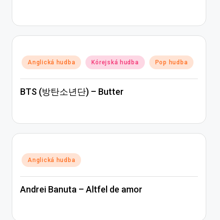
Posted
Anglická hudba
Kórejská hudba
Pop hudba
in
BTS (방탄소년단) – Butter
Posted
Anglická hudba
in
Andrei Banuta – Altfel de amor