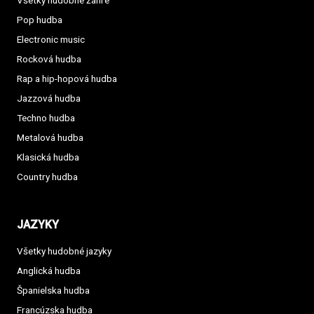
Všetky hudobné žánre
Pop hudba
Electronic music
Rocková hudba
Rap a hip-hopová hudba
Jazzová hudba
Techno hudba
Metalová hudba
Klasická hudba
Country hudba
JAZYKY
Všetky hudobné jazyky
Anglická hudba
Španielska hudba
Francúzska hudba