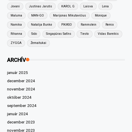
Jovani
Justinas Jarutis
KAROL G
Laisva
Lena
Maluma
MAN-GO
Marijonas Mikutavičius
Monique
Namika
Natalija Bunkė
PIKASO
Rammstein
Remix
Rihanna
Sido
Singapūras Satīns
Tiesto
Vidas Bareikis
ZYGGA
Žemaitukai
ARCHÍV
január 2025
december 2024
november 2024
október 2024
september 2024
január 2024
december 2023
november 2023