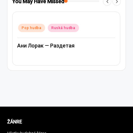
You May Have Missed
Posted
Pop hudba
Ruská hudba
in
Ани Лорак — Лабиринт
ŽÁNRE