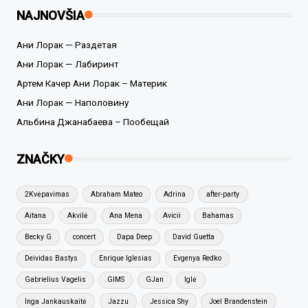
NAJNOVŠIA
Ани Лорак — Раздетая
Ани Лорак — Лабиринт
Артем Качер Ани Лорак – Материк
Ани Лорак — Наполовину
Альбина Джанабаева – Пообещай
ZNAČKY
2Kvėpavimas
Abraham Mateo
Adrina
after-party
Aitana
Akvilė
Ana Mena
Avicii
Bahamas
Becky G
concert
Dapa Deep
David Guetta
Deividas Bastys
Enrique Iglesias
Evgenya Redko
Gabrielius Vagelis
GIMS
GJan
Iglė
Inga Jankauskaitė
Jazzu
Jessica Shy
Joel Brandenstein