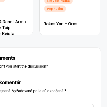
Posted
Litovská hudba
in
Pop hudba
 Danell Arma
Rokas Yan – Oras
e Taip
r Keista
ments
’t you start the discussion?
 komentár
ejnená.
Vyžadované polia sú označené
*