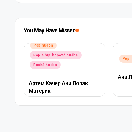
You May Have Missed
Posted
Pop hudba
in
Rap a hip-hopová hudba
Posted
Pop 
in
Ruská hudba
Ани 
Артем Качер Ани Лорак –
Материк