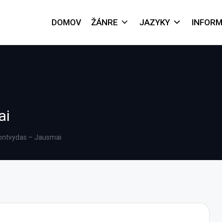
DOMOV
ŽÁNRE
JAZYKY
INFORM
ai
ontvydas – Jausmai