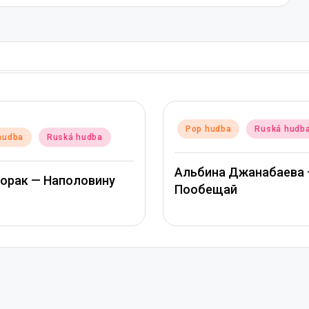
Posted
Pop hudba
Ruská hudb
hudba
Ruská hudba
in
Альбина Джанабаева 
Лорак — Наполовину
Пообещай