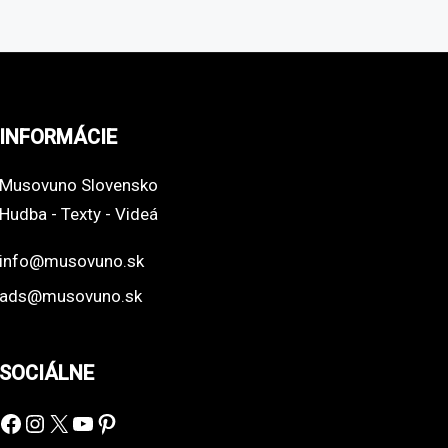
INFORMÁCIE
Musovuno Slovensko
Hudba - Texty - Videá
info@musovuno.sk
ads@musovuno.sk
SOCIÁLNE
Facebook
Instagram
X
YouTube
Pinterest