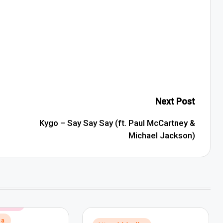
Next Post
Kygo – Say Say Say (ft. Paul McCartney &
Michael Jackson)
 hudby
ba