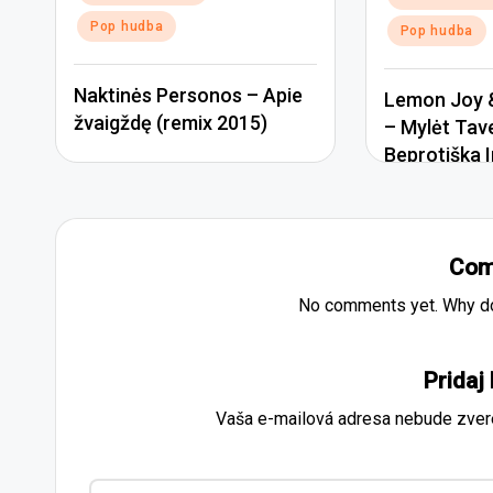
in
Pop hudba
Pop hudba
Naktinės Personos – Apie
Lemon Joy &
žvaigždę (remix 2015)
– Mylėt Tav
Beprotiška I
Com
No comments yet. Why don
Pridaj
Vaša e-mailová adresa nebude zver