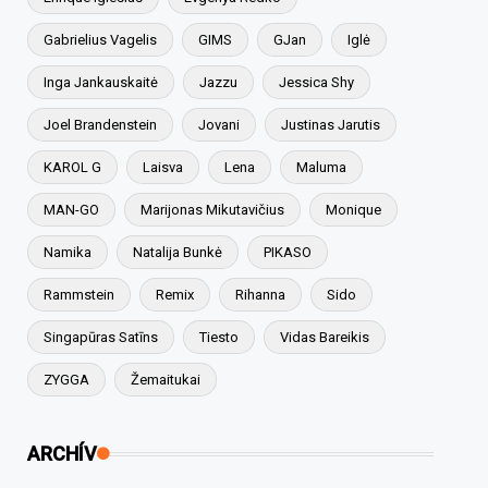
Gabrielius Vagelis
GIMS
GJan
Iglė
Inga Jankauskaitė
Jazzu
Jessica Shy
Joel Brandenstein
Jovani
Justinas Jarutis
KAROL G
Laisva
Lena
Maluma
MAN-GO
Marijonas Mikutavičius
Monique
Namika
Natalija Bunkė
PIKASO
Rammstein
Remix
Rihanna
Sido
Singapūras Satīns
Tiesto
Vidas Bareikis
ZYGGA
Žemaitukai
ARCHÍV