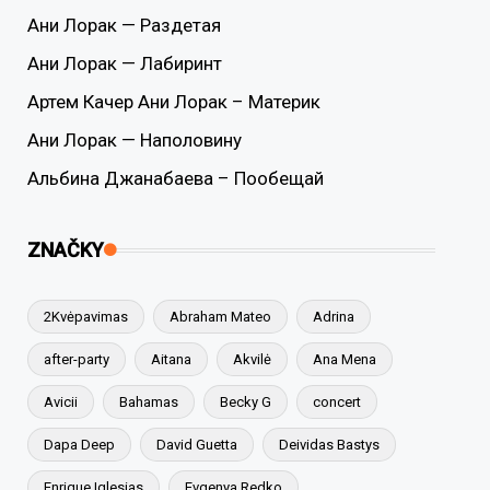
Ани Лорак — Раздетая
Ани Лорак — Лабиринт
Артем Качер Ани Лорак – Материк
Ани Лорак — Наполовину
Альбина Джанабаева – Пообещай
ZNAČKY
2Kvėpavimas
Abraham Mateo
Adrina
after-party
Aitana
Akvilė
Ana Mena
Avicii
Bahamas
Becky G
concert
Dapa Deep
David Guetta
Deividas Bastys
Enrique Iglesias
Evgenya Redko