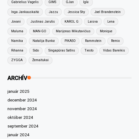
Gabrielius Vagelis
GIMS
GJan
Iglė
Inga Jankauskaitė
Jazzu
Jessica Shy
Joel Brandenstein
Jovani
Justinas Jarutis
KAROL G
Laisva
Lena
Maluma
MAN-GO
Marijonas Mikutavičius
Monique
Namika
Natalija Bunkė
PIKASO
Rammstein
Remix
Rihanna
Sido
Singapūras Satīns
Tiesto
Vidas Bareikis
ZYGGA
Žemaitukai
ARCHÍV
január 2025
december 2024
november 2024
október 2024
september 2024
január 2024