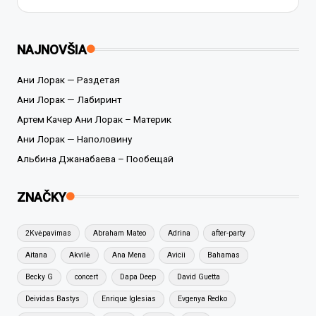
NAJNOVŠIA
Ани Лорак — Раздетая
Ани Лорак — Лабиринт
Артем Качер Ани Лорак – Материк
Ани Лорак — Наполовину
Альбина Джанабаева – Пообещай
ZNAČKY
2Kvėpavimas
Abraham Mateo
Adrina
after-party
Aitana
Akvilė
Ana Mena
Avicii
Bahamas
Becky G
concert
Dapa Deep
David Guetta
Deividas Bastys
Enrique Iglesias
Evgenya Redko