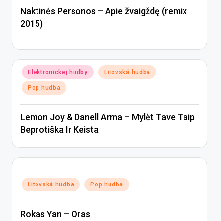
Naktinės Personos – Apie žvaigždę (remix
2015)
Posted
Elektronickej hudby
Litovská hudba
in
Pop hudba
Lemon Joy & Danell Arma – Mylėt Tave Taip
Beprotiška Ir Keista
Posted
Litovská hudba
Pop hudba
in
Rokas Yan – Oras