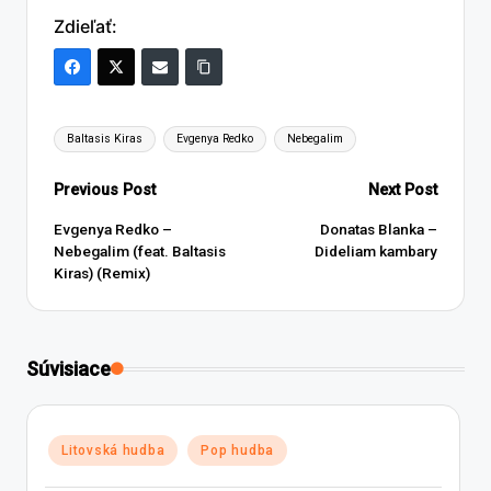
Zdieľať:
Tags:
Baltasis Kiras
Evgenya Redko
Nebegalim
Post
Previous Post
Next Post
navigation
Evgenya Redko –
Donatas Blanka –
Nebegalim (feat. Baltasis
Dideliam kambary
Kiras) (Remix)
Súvisiace
Posted
Litovská hudba
Pop hudba
in