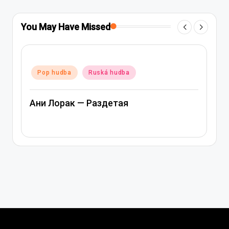
You May Have Missed
Posted
Pop hudba
Ruská hudba
in
Ани Лорак — Лабиринт