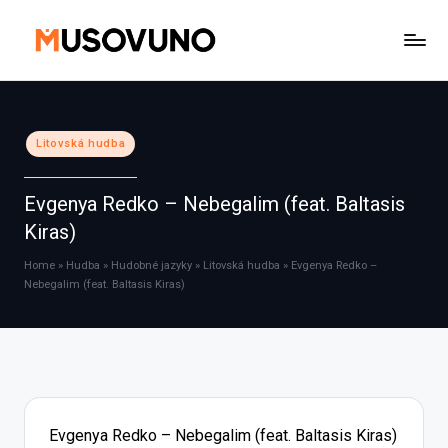
Skip
to
content
Posted
Litovská hudba
in
Evgenya Redko – Nebegalim (feat. Baltasis
Kiras)
Home
»
Hudba
»
Hudobné jazyky
»
Litovská hudba
»
Evgenya Redko –
Nebegalim (feat. Baltasis Kiras)
Evgenya Redko – Nebegalim (feat. Baltasis Kiras)