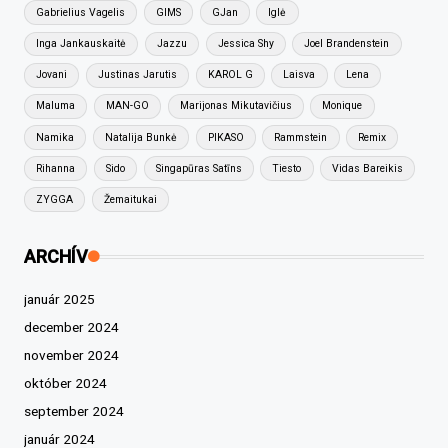
Gabrielius Vagelis
GIMS
GJan
Iglė
Inga Jankauskaitė
Jazzu
Jessica Shy
Joel Brandenstein
Jovani
Justinas Jarutis
KAROL G
Laisva
Lena
Maluma
MAN-GO
Marijonas Mikutavičius
Monique
Namika
Natalija Bunkė
PIKASO
Rammstein
Remix
Rihanna
Sido
Singapūras Satīns
Tiesto
Vidas Bareikis
ZYGGA
Žemaitukai
ARCHÍV
január 2025
december 2024
november 2024
október 2024
september 2024
január 2024