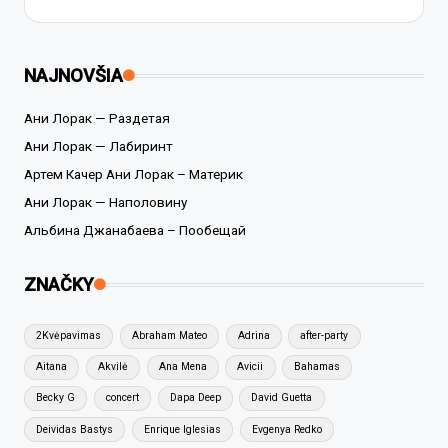
NAJNOVŠIA
Ани Лорак — Раздетая
Ани Лорак — Лабиринт
Артем Качер Ани Лорак – Материк
Ани Лорак — Наполовину
Альбина Джанабаева – Пообещай
ZNAČKY
2Kvėpavimas
Abraham Mateo
Adrina
after-party
Aitana
Akvilė
Ana Mena
Avicii
Bahamas
Becky G
concert
Dapa Deep
David Guetta
Deividas Bastys
Enrique Iglesias
Evgenya Redko