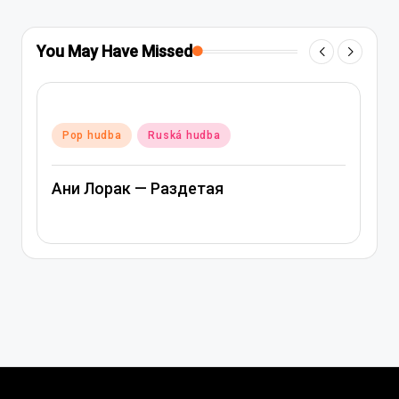
You May Have Missed
Posted
Pop hudba
Ruská hudba
in
Ани Лорак — Раздетая