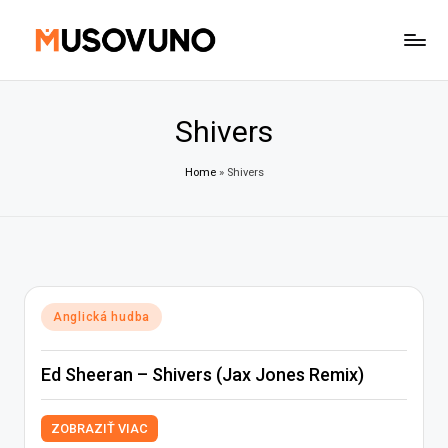
Skip
to
content
Shivers
Home
»
Shivers
Posted
Anglická hudba
in
Ed Sheeran – Shivers (Jax Jones Remix)
ZOBRAZIŤ VIAC