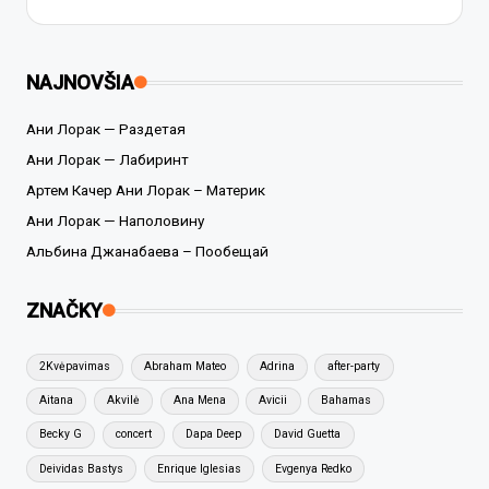
NAJNOVŠIA
Ани Лорак — Раздетая
Ани Лорак — Лабиринт
Артем Качер Ани Лорак – Материк
Ани Лорак — Наполовину
Альбина Джанабаева – Пообещай
ZNAČKY
2Kvėpavimas
Abraham Mateo
Adrina
after-party
Aitana
Akvilė
Ana Mena
Avicii
Bahamas
Becky G
concert
Dapa Deep
David Guetta
Deividas Bastys
Enrique Iglesias
Evgenya Redko