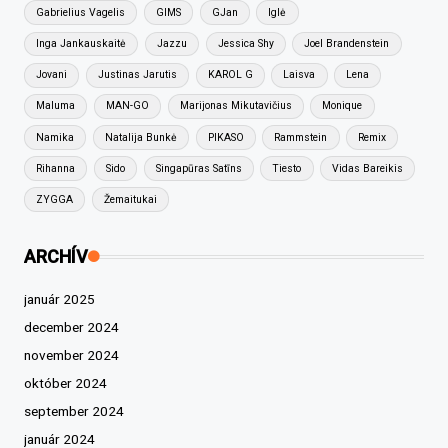
Gabrielius Vagelis
GIMS
GJan
Iglė
Inga Jankauskaitė
Jazzu
Jessica Shy
Joel Brandenstein
Jovani
Justinas Jarutis
KAROL G
Laisva
Lena
Maluma
MAN-GO
Marijonas Mikutavičius
Monique
Namika
Natalija Bunkė
PIKASO
Rammstein
Remix
Rihanna
Sido
Singapūras Satīns
Tiesto
Vidas Bareikis
ZYGGA
Žemaitukai
ARCHÍV
január 2025
december 2024
november 2024
október 2024
september 2024
január 2024