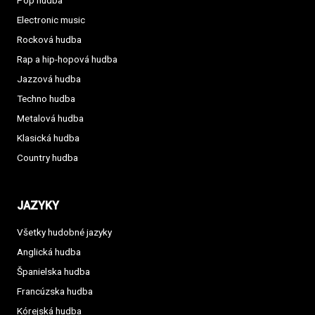
Pop hudba
Electronic music
Rocková hudba
Rap a hip-hopová hudba
Jazzová hudba
Techno hudba
Metalová hudba
Klasická hudba
Country hudba
JAZYKY
Všetky hudobné jazyky
Anglická hudba
Španielska hudba
Francúzska hudba
Kórejská hudba