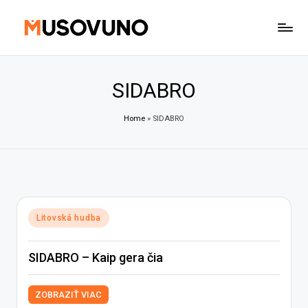
Skip
to
content
SIDABRO
Home
»
SIDABRO
Posted
Litovská hudba
in
SIDABRO – Kaip gera čia
ZOBRAZIŤ VIAC