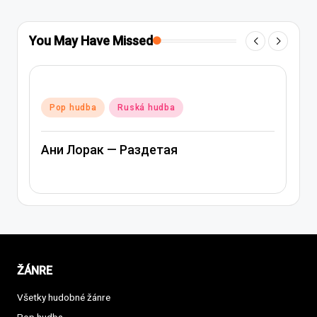
You May Have Missed
Posted
Pop hudba
Ruská hudba
in
Ани Лорак — Раздетая
ŽÁNRE
Všetky hudobné žánre