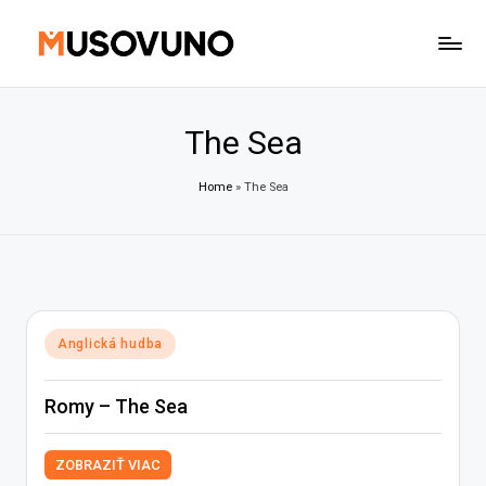
Skip
to
content
The Sea
Home
»
The Sea
Posted
Anglická hudba
in
Romy – The Sea
ZOBRAZIŤ VIAC