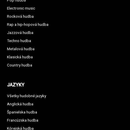
Pop hudba
Electronic music
Rocková hudba
Rap a hip-hopová hudba
Jazzová hudba
Techno hudba
Metalová hudba
Klasická hudba
Country hudba
JAZYKY
Všetky hudobné jazyky
Anglická hudba
Španielska hudba
Francúzska hudba
Kórejská hudba