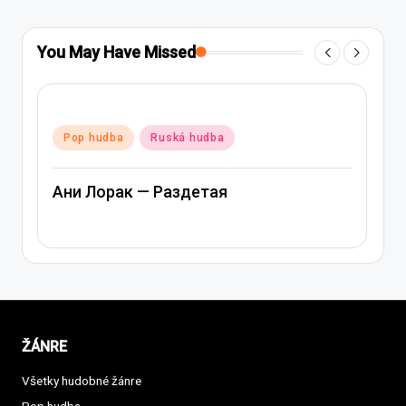
You May Have Missed
Posted
Pop hudba
Ruská hudba
in
Ани Лорак — Раздетая
ŽÁNRE
Všetky hudobné žánre