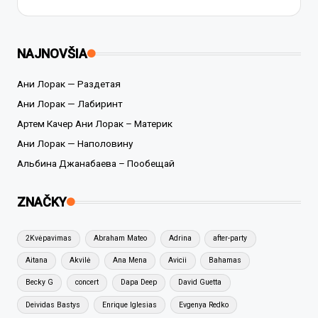
NAJNOVŠIA
Ани Лорак — Раздетая
Ани Лорак — Лабиринт
Артем Качер Ани Лорак – Материк
Ани Лорак — Наполовину
Альбина Джанабаева – Пообещай
ZNAČKY
2Kvėpavimas
Abraham Mateo
Adrina
after-party
Aitana
Akvilė
Ana Mena
Avicii
Bahamas
Becky G
concert
Dapa Deep
David Guetta
Deividas Bastys
Enrique Iglesias
Evgenya Redko