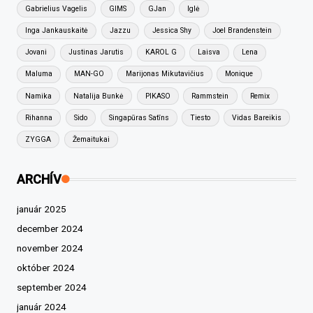
Gabrielius Vagelis
GIMS
GJan
Iglė
Inga Jankauskaitė
Jazzu
Jessica Shy
Joel Brandenstein
Jovani
Justinas Jarutis
KAROL G
Laisva
Lena
Maluma
MAN-GO
Marijonas Mikutavičius
Monique
Namika
Natalija Bunkė
PIKASO
Rammstein
Remix
Rihanna
Sido
Singapūras Satīns
Tiesto
Vidas Bareikis
ZYGGA
Žemaitukai
ARCHÍV
január 2025
december 2024
november 2024
október 2024
september 2024
január 2024