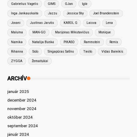
Gabrielius Vagelis
GIMS
GJan
Iglė
Inga Jankauskaitė
Jazzu
Jessica Shy
Joel Brandenstein
Jovani
Justinas Jarutis
KAROL G
Laisva
Lena
Maluma
MAN-GO
Marijonas Mikutavičius
Monique
Namika
Natalija Bunkė
PIKASO
Rammstein
Remix
Rihanna
Sido
Singapūras Satīns
Tiesto
Vidas Bareikis
ZYGGA
Žemaitukai
ARCHÍV
január 2025
december 2024
november 2024
október 2024
september 2024
január 2024