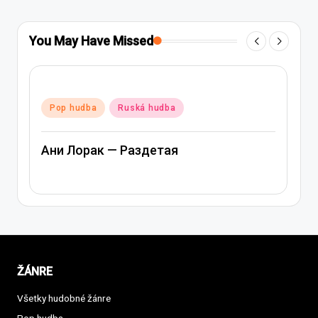
You May Have Missed
Posted
Pop hudba
Ruská hudba
in
Ани Лорак — Раздетая
ŽÁNRE
Všetky hudobné žánre