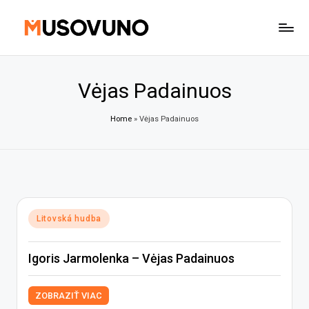
Skip
to
content
Vėjas Padainuos
Home
»
Vėjas Padainuos
Posted
Litovská hudba
in
Igoris Jarmolenka – Vėjas Padainuos
ZOBRAZIŤ VIAC