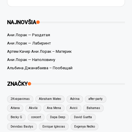
NAJNOVŠIA
Ани Лорак — Раздетая
Ани Лорак — Лабиринт
Артем Качер Ани Лорак – Материк
Ани Лорак — Наполовину
Альбина Джанабаева – Пообещай
ZNAČKY
2Kvėpavimas
Abraham Mateo
Adrina
after-party
Aitana
Akvilė
Ana Mena
Avicii
Bahamas
Becky G
concert
Dapa Deep
David Guetta
Deividas Bastys
Enrique Iglesias
Evgenya Redko