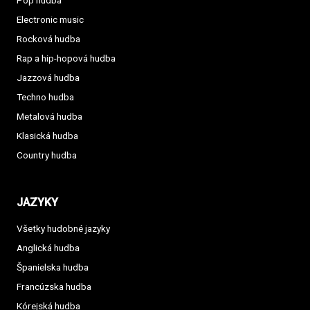
Pop hudba
Electronic music
Rocková hudba
Rap a hip-hopová hudba
Jazzová hudba
Techno hudba
Metalová hudba
Klasická hudba
Country hudba
JAZYKY
Všetky hudobné jazyky
Anglická hudba
Španielska hudba
Francúzska hudba
Kórejská hudba