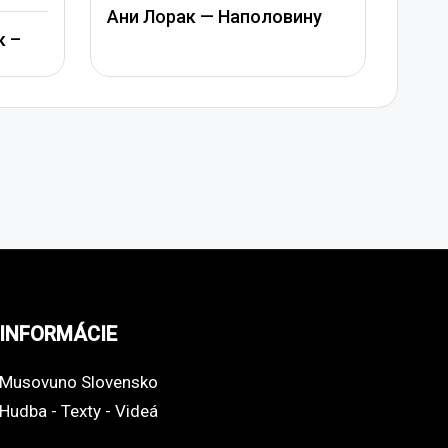
Аль
Ани Лорак — Наполовину
Поо
к –
INFORMÁCIE
Musovuno Slovensko
Hudba - Texty - Videá