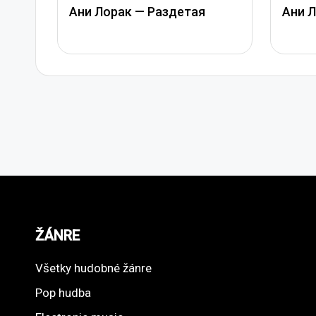
Ани Лорак — Раздетая
Ани Л
ŽÁNRE
Všetky hudobné žánre
Pop hudba