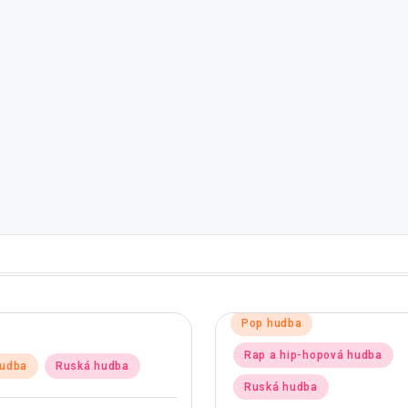
Posted
Pop hudba
in
Rap a hip-hopová hudba
d
hudba
Ruská hudba
Ruská hudba