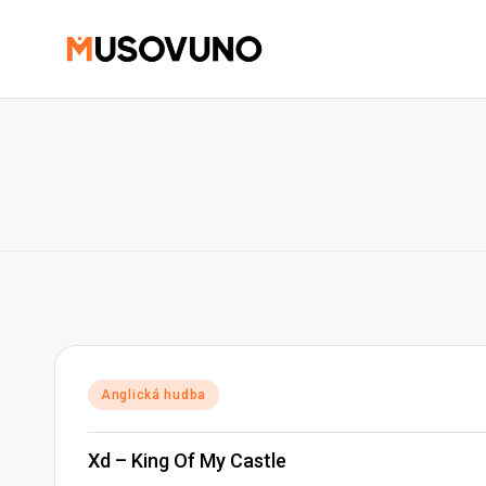
Skip
to
content
Posted
Anglická hudba
in
Xd – King Of My Castle