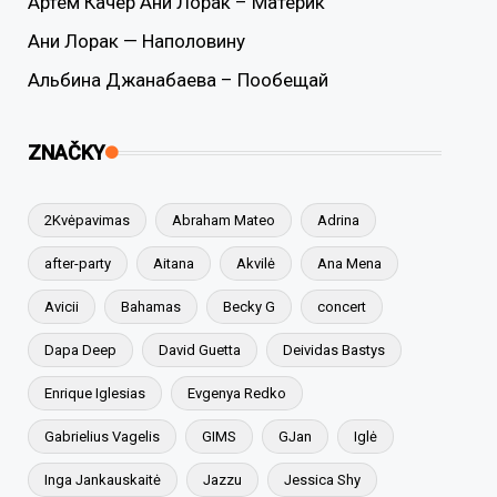
Артем Качер Ани Лорак – Материк
Ани Лорак — Наполовину
Альбина Джанабаева – Пообещай
ZNAČKY
2Kvėpavimas
Abraham Mateo
Adrina
after-party
Aitana
Akvilė
Ana Mena
Avicii
Bahamas
Becky G
concert
Dapa Deep
David Guetta
Deividas Bastys
Enrique Iglesias
Evgenya Redko
Gabrielius Vagelis
GIMS
GJan
Iglė
Inga Jankauskaitė
Jazzu
Jessica Shy