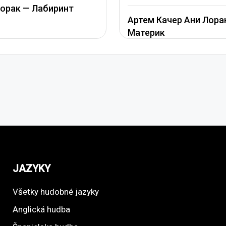
орак — Лабиринт
Артем Качер Ани Лора
Материк
JAZYKY
Všetky hudobné jazyky
Anglická hudba