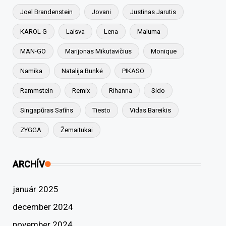
Joel Brandenstein
Jovani
Justinas Jarutis
KAROL G
Laisva
Lena
Maluma
MAN-GO
Marijonas Mikutavičius
Monique
Namika
Natalija Bunkė
PIKASO
Rammstein
Remix
Rihanna
Sido
Singapūras Satīns
Tiesto
Vidas Bareikis
ZYGGA
Žemaitukai
ARCHÍV
január 2025
december 2024
november 2024