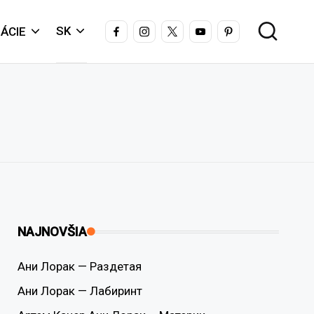
FACEBOOK
INSTAGRAM
X
YOUTUBE
PINTEREST
SK
ÁCIE
NAJNOVŠIA
Ани Лорак — Раздетая
Ани Лорак — Лабиринт