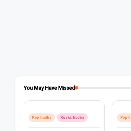
You May Have Missed
Posted
Poste
Pop hudba
Ruská hudba
Pop 
in
in