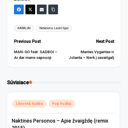
Tags:
KARALIAI
Nebenoriu Laukt Ilgai
Post
Previous Post
Next Post
navigation
MAN-GO feat. SADBOI –
Mantas Vygantas ir
Ar dar mane sapnuoji
Jolanta – Nerk į savaitgalį
Súvisiace
Posted
Litovská hudba
Pop hudba
in
Naktinės Personos – Apie žvaigždę (remix
2015)