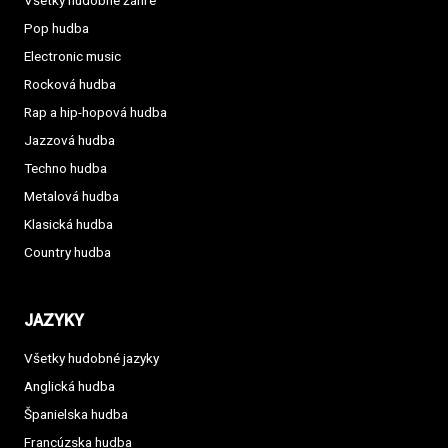
Všetky hudobné žánre
Pop hudba
Electronic music
Rocková hudba
Rap a hip-hopová hudba
Jazzová hudba
Techno hudba
Metalová hudba
Klasická hudba
Country hudba
JAZYKY
Všetky hudobné jazyky
Anglická hudba
Španielska hudba
Francúzska hudba