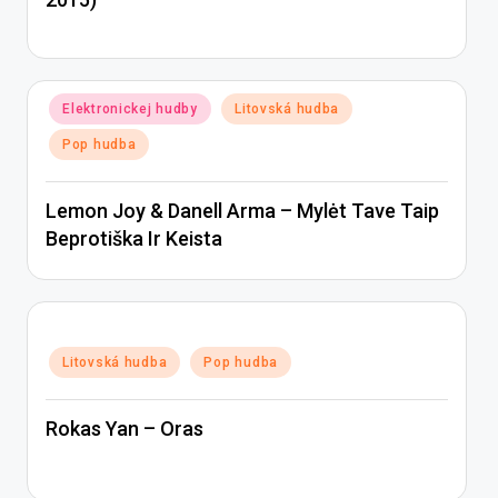
Posted
Elektronickej hudby
Litovská hudba
in
Pop hudba
Lemon Joy & Danell Arma – Mylėt Tave Taip
Beprotiška Ir Keista
Posted
Litovská hudba
Pop hudba
in
Rokas Yan – Oras