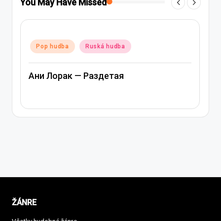
You May Have Missed
Posted
a
Ruská hudba
Pop hudba
Ru
in
ак — Раздетая
Ани Лорак — Л
ŽÁNRE