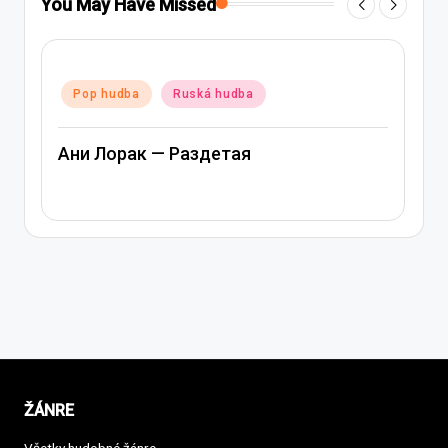
You May Have Missed
Posted
Pop hudba
Ruská hudba
in
Ани Лорак — Лабиринт
ŽÁNRE