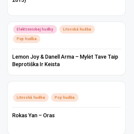
Posted
Elektronickej hudby
Litovská hudba
in
Pop hudba
Lemon Joy & Danell Arma – Mylėt Tave Taip
Beprotiška Ir Keista
Posted
Litovská hudba
Pop hudba
in
Rokas Yan – Oras