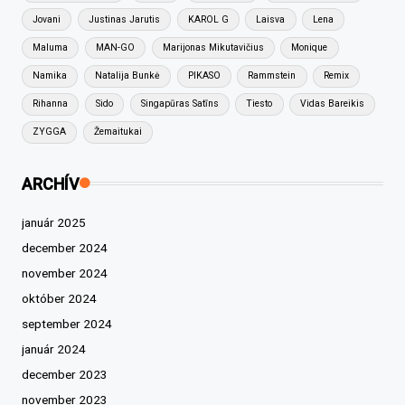
Jovani
Justinas Jarutis
KAROL G
Laisva
Lena
Maluma
MAN-GO
Marijonas Mikutavičius
Monique
Namika
Natalija Bunkė
PIKASO
Rammstein
Remix
Rihanna
Sido
Singapūras Satīns
Tiesto
Vidas Bareikis
ZYGGA
Žemaitukai
ARCHÍV
január 2025
december 2024
november 2024
október 2024
september 2024
január 2024
december 2023
november 2023