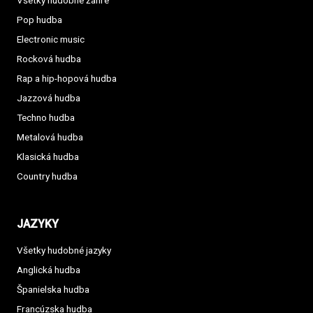
Všetky hudobné žánre
Pop hudba
Electronic music
Rocková hudba
Rap a hip-hopová hudba
Jazzová hudba
Techno hudba
Metalová hudba
Klasická hudba
Country hudba
JAZYKY
Všetky hudobné jazyky
Anglická hudba
Španielska hudba
Francúzska hudba