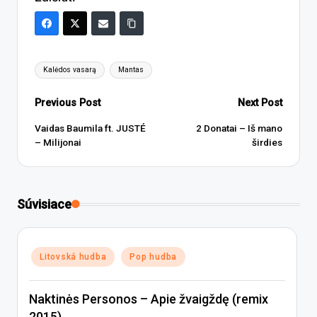
Tags:
Kalėdos vasarą
Mantas
Post
Previous Post
Next Post
navigation
Vaidas Baumila ft. JUSTÉ
2 Donatai – Iš mano
– Milijonai
širdies
Súvisiace
Posted
Litovská hudba
Pop hudba
in
Naktinės Personos – Apie žvaigždę (remix
2015)