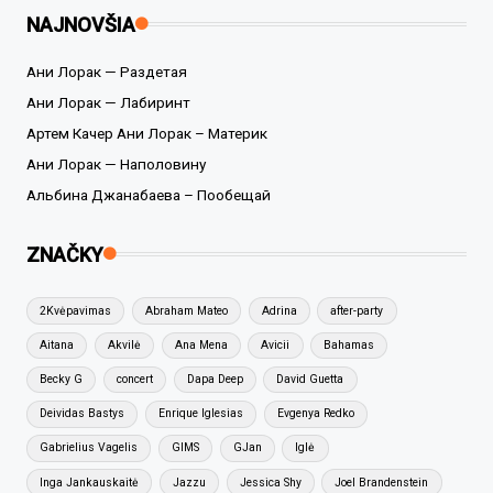
NAJNOVŠIA
Ани Лорак — Раздетая
Ани Лорак — Лабиринт
Артем Качер Ани Лорак – Материк
Ани Лорак — Наполовину
Альбина Джанабаева – Пообещай
ZNAČKY
2Kvėpavimas
Abraham Mateo
Adrina
after-party
Aitana
Akvilė
Ana Mena
Avicii
Bahamas
Becky G
concert
Dapa Deep
David Guetta
Deividas Bastys
Enrique Iglesias
Evgenya Redko
Gabrielius Vagelis
GIMS
GJan
Iglė
Inga Jankauskaitė
Jazzu
Jessica Shy
Joel Brandenstein