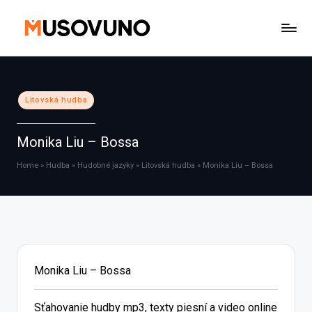
Skip
to
content
Posted
Litovská hudba
in
Monika Liu – Bossa
Home
»
Hudba
»
Hudobné jazyky
»
Litovská hudba
»
Monika Liu – Bossa
Monika Liu – Bossa
Sťahovanie hudby mp3, texty piesní a video online