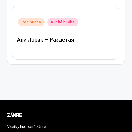
Posted
Pop hudba
Ruská hudba
in
Ани Лорак — Лабиринт
ŽÁNRE
Všetky hudobné žánre