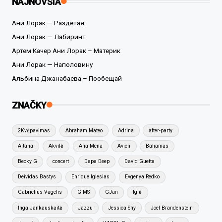
NAJNOVŠIA
Ани Лорак — Раздетая
Ани Лорак — Лабиринт
Артем Качер Ани Лорак – Материк
Ани Лорак — Наполовину
Альбина Джанабаева – Пообещай
ZNAČKY
2Kvėpavimas
Abraham Mateo
Adrina
after-party
Aitana
Akvilė
Ana Mena
Avicii
Bahamas
Becky G
concert
Dapa Deep
David Guetta
Deividas Bastys
Enrique Iglesias
Evgenya Redko
Gabrielius Vagelis
GIMS
GJan
Iglė
Inga Jankauskaitė
Jazzu
Jessica Shy
Joel Brandenstein