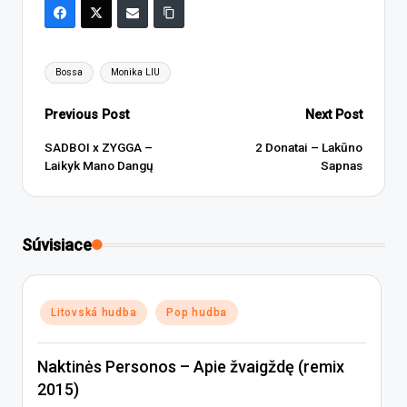
Tags:
Bossa
Monika LIU
Post
Previous Post
Next Post
navigation
SADBOI x ZYGGA –
2 Donatai – Lakūno
Laikyk Mano Dangų
Sapnas
Súvisiace
Posted
Litovská hudba
Pop hudba
in
Naktinės Personos – Apie žvaigždę (remix
2015)