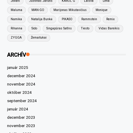
Jovani
Justinas Jarutis
KAROL G
Laisva
Lena
Maluma
MAN-GO
Marijonas Mikutavičius
Monique
Namika
Natalija Bunkė
PIKASO
Rammstein
Remix
Rihanna
Sido
Singapūras Satīns
Tiesto
Vidas Bareikis
ZYGGA
Žemaitukai
ARCHÍV
január 2025
december 2024
november 2024
október 2024
september 2024
január 2024
december 2023
november 2023