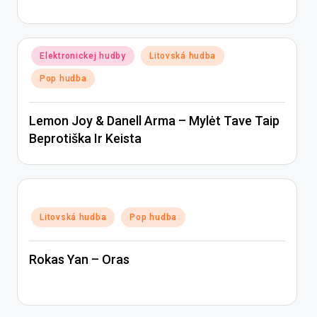
Posted
Elektronickej hudby
Litovská hudba
in
Pop hudba
Lemon Joy & Danell Arma – Mylėt Tave Taip
Beprotiška Ir Keista
Posted
Litovská hudba
Pop hudba
in
Rokas Yan – Oras