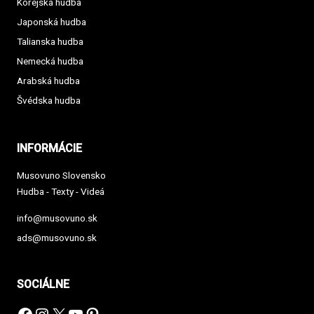
Kórejská hudba
Japonská hudba
Talianska hudba
Nemecká hudba
Arabská hudba
Švédska hudba
INFORMÁCIE
Musovuno Slovensko
Hudba - Texty - Videá
info@musovuno.sk
ads@musovuno.sk
SOCIÁLNE
Facebook
Instagram
X
YouTube
Pinterest