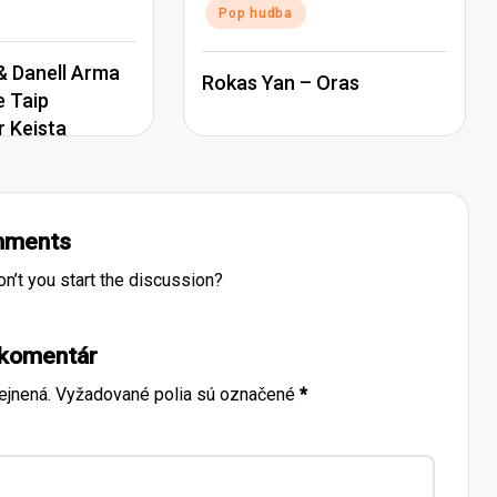
Pop hudba
 Danell Arma
Rokas Yan – Oras
e Taip
r Keista
ments
’t you start the discussion?
 komentár
ejnená.
Vyžadované polia sú označené
*