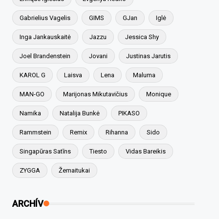
Gabrielius Vagelis
GIMS
GJan
Iglė
Inga Jankauskaitė
Jazzu
Jessica Shy
Joel Brandenstein
Jovani
Justinas Jarutis
KAROL G
Laisva
Lena
Maluma
MAN-GO
Marijonas Mikutavičius
Monique
Namika
Natalija Bunkė
PIKASO
Rammstein
Remix
Rihanna
Sido
Singapūras Satīns
Tiesto
Vidas Bareikis
ZYGGA
Žemaitukai
ARCHÍV