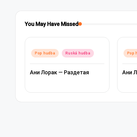
You May Have Missed
Posted
Pop 
in
Rap 
Posted
Pop hudba
Ruská hudba
in
Rusk
Ани Лорак — Лабиринт
Артем
Мате