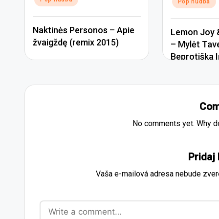
Pop hudba
Naktinės Personos – Apie
Lemon Joy &
žvaigždę (remix 2015)
– Mylėt Tav
Beprotiška I
Com
No comments yet. Why don
Pridaj
Vaša e-mailová adresa nebude zver