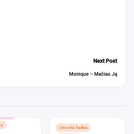
Next Post
Monique – Mačiau Ją
 hudby
ba
Posted
Litovská hudba
in