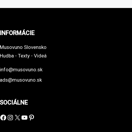
INFORMÁCIE
Musovuno Slovensko
Hudba - Texty - Videá
info@musovuno.sk
ads@musovuno.sk
SOCIÁLNE
Facebook
Instagram
X
YouTube
Pinterest