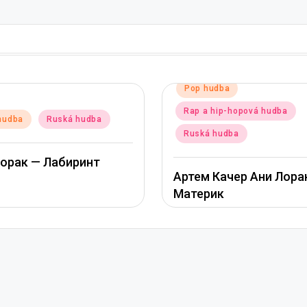
hudba
a hip-hopová hudba
Posted
Pop hudba
Ruská hudb
in
á hudba
Ани Лорак — Наполов
 Качер Ани Лорак –
рик