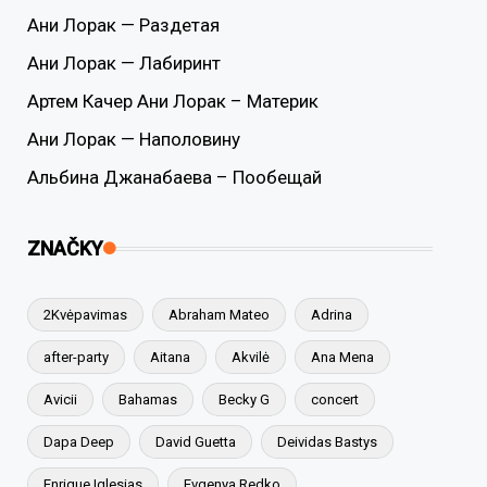
Ани Лорак — Раздетая
Ани Лорак — Лабиринт
Артем Качер Ани Лорак – Материк
Ани Лорак — Наполовину
Альбина Джанабаева – Пообещай
ZNAČKY
2Kvėpavimas
Abraham Mateo
Adrina
after-party
Aitana
Akvilė
Ana Mena
Avicii
Bahamas
Becky G
concert
Dapa Deep
David Guetta
Deividas Bastys
Enrique Iglesias
Evgenya Redko