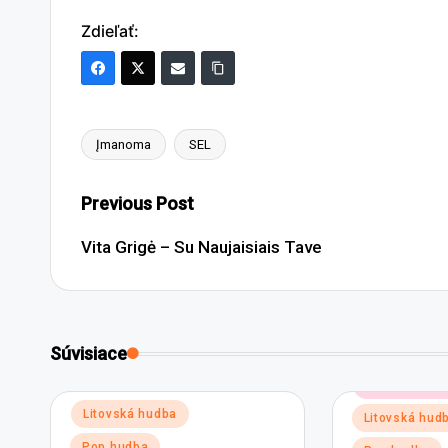
Zdieľať:
Įmanoma
SEL
Tags:
Post
Previous Post
navigation
Vita Grigė – Su Naujaisiais Tave
Súvisiace
Posted
Elektronickej
in
Posted
Litovská hudba
Litovská hud
in
Pop hudba