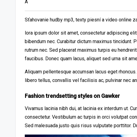
A
Sťahovanie hudby mp3, texty piesní a video online 
lora ipsum dolor sit amet, consectetur adipiscing el
bibendum nec. Curabitur dictum maximus tincidunt. Pe
rutrum nec. Sed placerat maximus turpis eu hendreri
faucibus. Donec quam lacus, aliquet sed urna sit ame
Aliquam pellentesque accumsan lacus eget rhoncus. A
libero tellus, convallis vel facilisis ac, pulvinar nec 
Fashion trendsetting styles on Gawker
Vivamus lacinia nibh dui, at lacinia ex interdum ut. C
consectetur. Vestibulum ac turpis in orci volutpat co
Sed malesuada justo quis risus vulputate porttitor. D