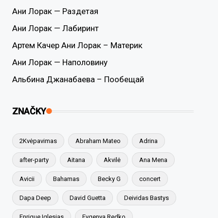
Ани Лорак — Раздетая
Ани Лорак — Лабиринт
Артем Качер Ани Лорак – Материк
Ани Лорак — Наполовину
Альбина Джанабаева – Пообещай
ZNAČKY
2Kvėpavimas
Abraham Mateo
Adrina
after-party
Aitana
Akvilė
Ana Mena
Avicii
Bahamas
Becky G
concert
Dapa Deep
David Guetta
Deividas Bastys
Enrique Iglesias
Evgenya Redko