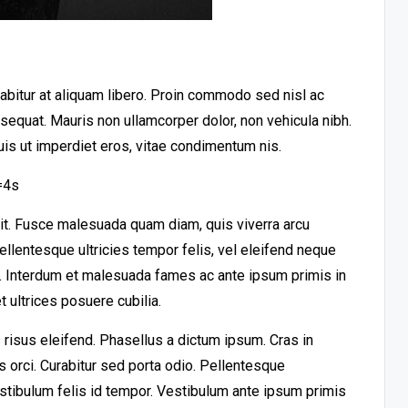
urabitur at aliquam libero. Proin commodo sed nisl ac
nsequat. Mauris non ullamcorper dolor, non vehicula nibh.
uis ut imperdiet eros, vitae condimentum nis.
=4s
lit. Fusce malesuada quam diam, quis viverra arcu
llentesque ultricies tempor felis, vel eleifend neque
t. Interdum et malesuada fames ac ante ipsum primis in
 ultrices posuere cubilia.
risus eleifend. Phasellus a dictum ipsum. Cras in
es orci. Curabitur sed porta odio. Pellentesque
stibulum felis id tempor. Vestibulum ante ipsum primis