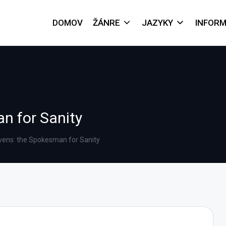
DOMOV
ŽÁNRE
JAZYKY
INFORM
n for Sanity
vens: the Spokesman for Sanity