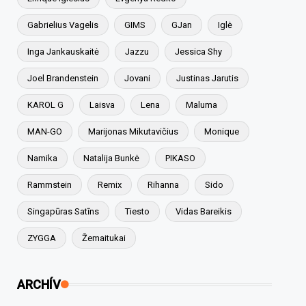
Gabrielius Vagelis
GIMS
GJan
Iglė
Inga Jankauskaitė
Jazzu
Jessica Shy
Joel Brandenstein
Jovani
Justinas Jarutis
KAROL G
Laisva
Lena
Maluma
MAN-GO
Marijonas Mikutavičius
Monique
Namika
Natalija Bunkė
PIKASO
Rammstein
Remix
Rihanna
Sido
Singapūras Satīns
Tiesto
Vidas Bareikis
ZYGGA
Žemaitukai
ARCHÍV