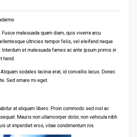
zadarmo
it. Fusce malesuada quam diam, quis viverra arcu
llentesque ultricies tempor felis, vel eleifend neque
t. Interdum et malesuada fames ac ante ipsum primis in
t hend.
liquam sodales lacinia erat, id convallis lacus. Donec
ante. Sed ornare mi eget.
urabitur at aliquam libero. Proin commodo sed nisl ac
nsequat. Mauris non ullamcorper dolor, non vehicula nibh.
uis ut imperdiet eros, vitae condimentum nis.