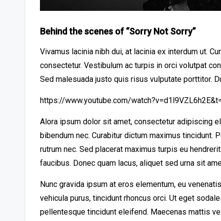
Behind the scenes of “Sorry Not Sorry”
Vivamus lacinia nibh dui, at lacinia ex interdum ut. C
consectetur. Vestibulum ac turpis in orci volutpat co
Sed malesuada justo quis risus vulputate porttitor. D
https://www.youtube.com/watch?v=d1l9VZL6h2E&t
Alora ipsum dolor sit amet, consectetur adipiscing e
bibendum nec. Curabitur dictum maximus tincidunt. Pe
rutrum nec. Sed placerat maximus turpis eu hendreri
faucibus. Donec quam lacus, aliquet sed urna sit amet
Nunc gravida ipsum at eros elementum, eu venenatis 
vehicula purus, tincidunt rhoncus orci. Ut eget sodal
pellentesque tincidunt eleifend. Maecenas mattis ve