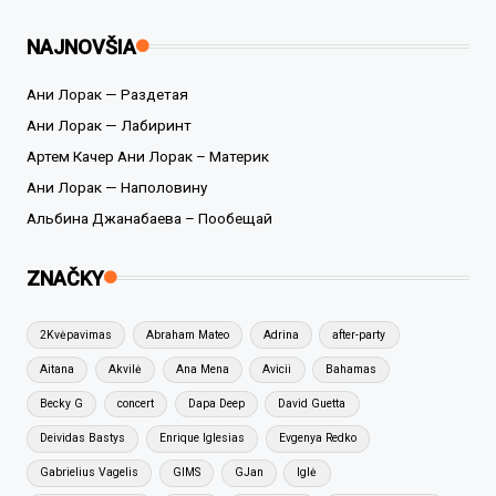
NAJNOVŠIA
Ани Лорак — Раздетая
Ани Лорак — Лабиринт
Артем Качер Ани Лорак – Материк
Ани Лорак — Наполовину
Альбина Джанабаева – Пообещай
ZNAČKY
2Kvėpavimas
Abraham Mateo
Adrina
after-party
Aitana
Akvilė
Ana Mena
Avicii
Bahamas
Becky G
concert
Dapa Deep
David Guetta
Deividas Bastys
Enrique Iglesias
Evgenya Redko
Gabrielius Vagelis
GIMS
GJan
Iglė