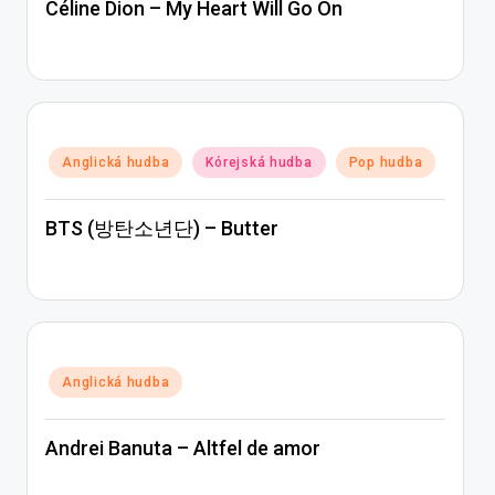
Céline Dion – My Heart Will Go On
Posted
Anglická hudba
Kórejská hudba
Pop hudba
in
BTS (방탄소년단) – Butter
Posted
Anglická hudba
in
Andrei Banuta – Altfel de amor