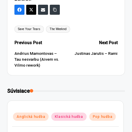
Tags:
Save Your Tears
The Weeknd
Post
Previous Post
Next Post
navigation
Andrius Mamontovas –
Justinas Jarutis – Rami
Tau nesvarbu (Aivem vs.
Vilmo rework)
Súvisiace
Posted
Anglická hudba
Klasická hudba
Pop hudba
in