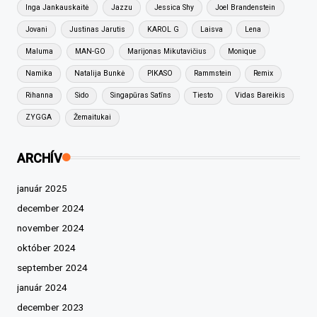
Inga Jankauskaitė
Jazzu
Jessica Shy
Joel Brandenstein
Jovani
Justinas Jarutis
KAROL G
Laisva
Lena
Maluma
MAN-GO
Marijonas Mikutavičius
Monique
Namika
Natalija Bunkė
PIKASO
Rammstein
Remix
Rihanna
Sido
Singapūras Satīns
Tiesto
Vidas Bareikis
ZYGGA
Žemaitukai
ARCHÍV
január 2025
december 2024
november 2024
október 2024
september 2024
január 2024
december 2023