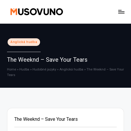
Skip
to
content
Posted
Anglická hudba
in
The Weeknd – Save Your Tears
Home
»
Hudba
»
Hudobné jazyky
»
Anglická hudba
»
The Weeknd – Save Your
Tears
The Weeknd – Save Your Tears