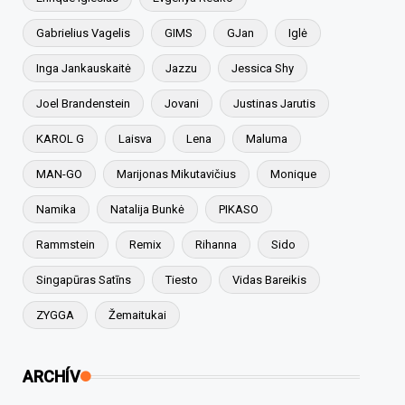
Gabrielius Vagelis
GIMS
GJan
Iglė
Inga Jankauskaitė
Jazzu
Jessica Shy
Joel Brandenstein
Jovani
Justinas Jarutis
KAROL G
Laisva
Lena
Maluma
MAN-GO
Marijonas Mikutavičius
Monique
Namika
Natalija Bunkė
PIKASO
Rammstein
Remix
Rihanna
Sido
Singapūras Satīns
Tiesto
Vidas Bareikis
ZYGGA
Žemaitukai
ARCHÍV