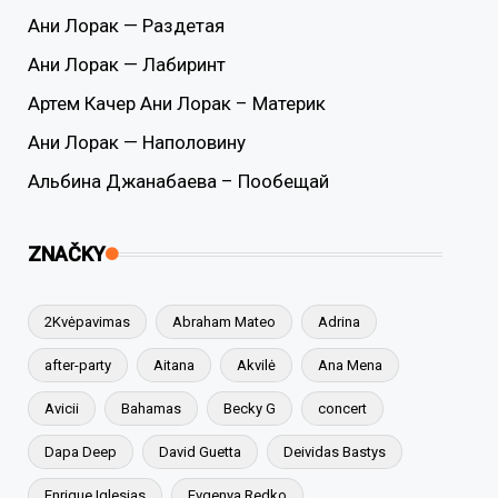
Ани Лорак — Раздетая
Ани Лорак — Лабиринт
Артем Качер Ани Лорак – Материк
Ани Лорак — Наполовину
Альбина Джанабаева – Пообещай
ZNAČKY
2Kvėpavimas
Abraham Mateo
Adrina
after-party
Aitana
Akvilė
Ana Mena
Avicii
Bahamas
Becky G
concert
Dapa Deep
David Guetta
Deividas Bastys
Enrique Iglesias
Evgenya Redko