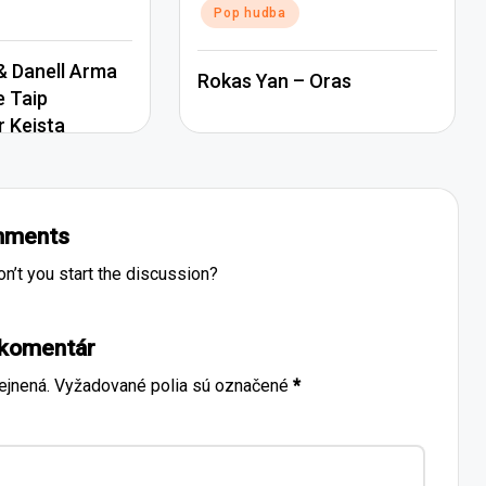
Pop hudba
 Danell Arma
Rokas Yan – Oras
e Taip
r Keista
ments
’t you start the discussion?
 komentár
ejnená.
Vyžadované polia sú označené
*