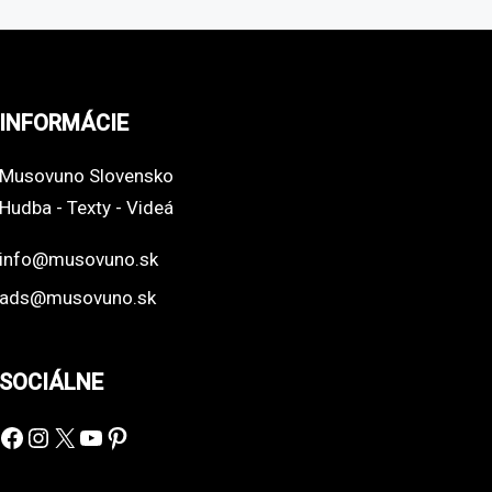
INFORMÁCIE
Musovuno Slovensko
Hudba - Texty - Videá
info@musovuno.sk
ads@musovuno.sk
SOCIÁLNE
Facebook
Instagram
X
YouTube
Pinterest