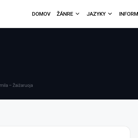
DOMOV
ŽÁNRE
JAZYKY
INFORM
mila – Žaižaruoja