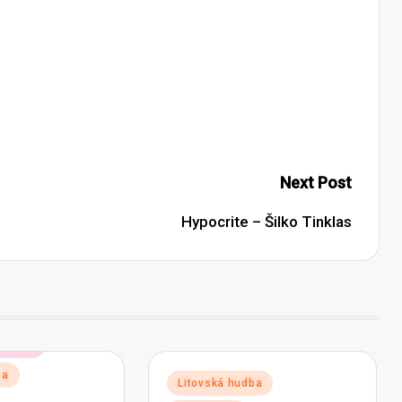
Next Post
Hypocrite – Šilko Tinklas
 hudby
ba
Posted
Litovská hudba
in