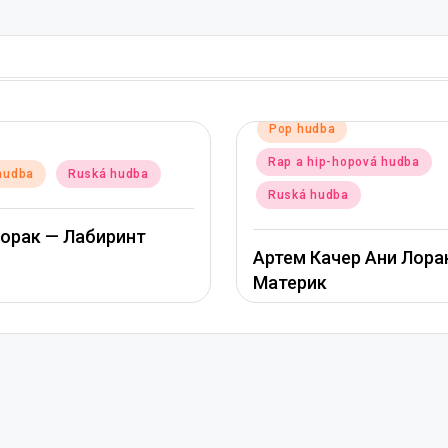
hudba
a hip-hopová hudba
Posted
Pop hudba
Ruská hudb
in
á hudba
Ани Лорак — Наполов
м Качер Ани Лорак –
рик