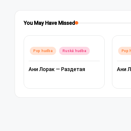
You May Have Missed
Posted
Pop 
in
Rap 
Posted
Pop hudba
Ruská hudba
in
Rusk
Ани Лорак — Лабиринт
Арте
Мате