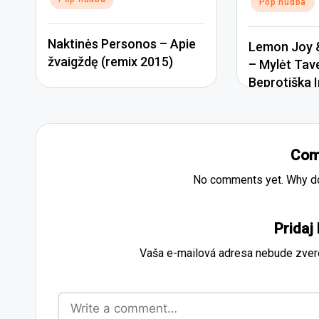
Pop hudba
Naktinės Personos – Apie
Lemon Joy &
žvaigždę (remix 2015)
– Mylėt Tav
Beprotiška I
Com
No comments yet. Why don
Pridaj
Vaša e-mailová adresa nebude zver