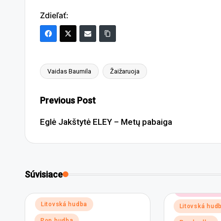
Zdieľať:
Vaidas Baumila
Žaižaruoja
Tags:
Post
Previous Post
navigation
Eglė Jakštytė ELEY – Metų pabaiga
Súvisiace
Posted
Elektronickej
in
Posted
Litovská hudba
Litovská hud
in
Pop hudba